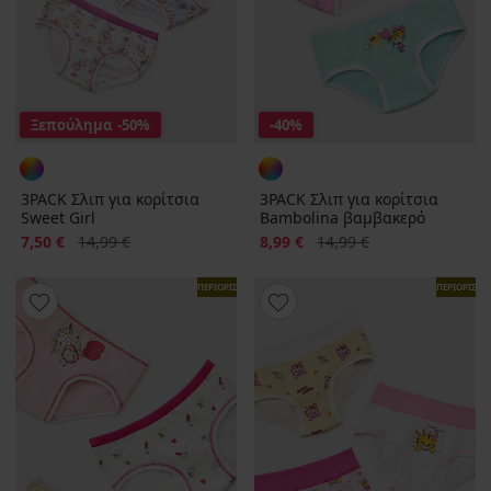
Ξεπούλημα
-50%
-40%
3PACK Σλιπ για κορίτσια
3PACK Σλιπ για κορίτσια
Sweet Girl
Bambolina βαμβακερό
Έκπτωση
Αρχική τιμή
Έκπτωση
Αρχική τιμή
7,50 €
14,99 €
8,99 €
14,99 €
ΠΕΡΙΟΡΙΣΜΕΝΑ
ΠΕΡΙΟΡΙΣΜ