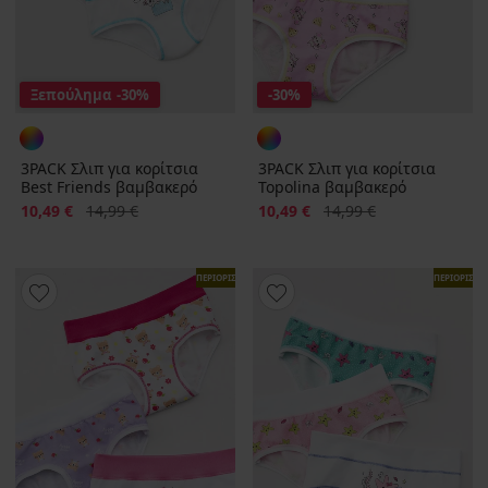
Ξεπούλημα
-30%
-30%
3PACK Σλιπ για κορίτσια
3PACK Σλιπ για κορίτσια
Best Friends βαμβακερό
Topolina βαμβακερό
Έκπτωση
Αρχική τιμή
Έκπτωση
Αρχική τιμή
10,49 €
14,99 €
10,49 €
14,99 €
ΠΕΡΙΟΡΙΣΜΕΝΑ
ΠΕΡΙΟΡΙΣΜ