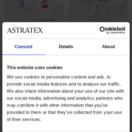
3PACK Σλιπ για κορίτσια
3PACK Σλιπ για κορίτσια
Consent
Details
About
Apple βαμβακερό
Ocean βαμβακερό
14,99 €
14,99 €
This website uses cookies
We use cookies to personalise content and ads, to
provide social media features and to analyse our traffic.
We also share information about your use of our site with
our social media, advertising and analytics partners who
may combine it with other information that you’ve
provided to them or that they’ve collected from your use
of their services.