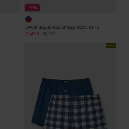
-30%
e
2PACK Βαμβακερό μποξέρ σορτς Karlo
Έκπτωση
Αρχική τιμή
21,69 €
30,99 €
ΠΕΡΙΟΡΙΣΜΕΝΑ