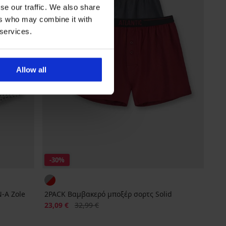
se our traffic. We also share
ers who may combine it with
 services.
Allow all
-30%
-A Zole
2PACK Βαμβακερό μποξέρ σορτς Solid
Έκπτωση
Αρχική τιμή
23,09 €
32,99 €