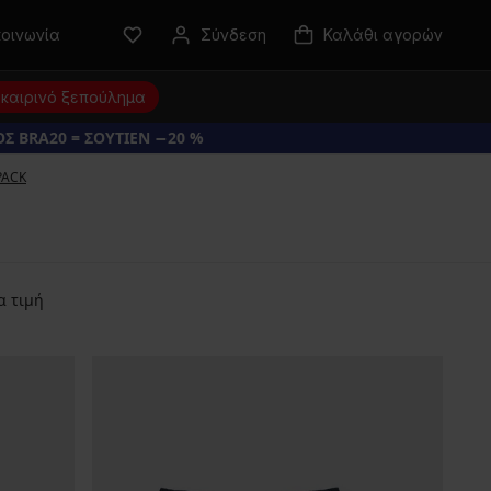
κοινωνία
Σύνδεση
Καλάθι αγορών
καιρινό ξεπούλημα
Σ BRA20 = ΣΟΥΤΙΕΝ −20 %
PACK
α τιμή