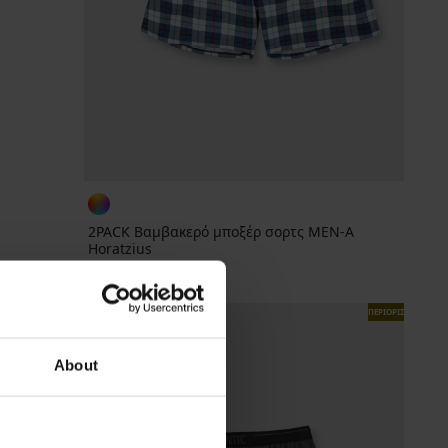
2PACK Βαμβακερό μποξέρ σορτς MEN-A
Horatzius
24,99 €
ΠΕΡΙΟΡΙΣΜΕΝΑ
ΠΕΡΙΟΡΙΣΜΕΝΑ
About