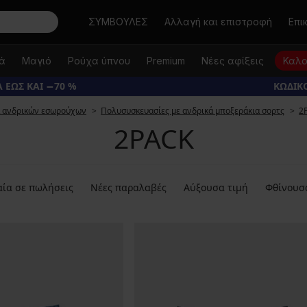
Αναζήτηση
ΣΥΜΒΟΥΛΕΣ
Αλλαγή και επιστροφή
Επι
κά
Μαγιό
Ρούχα ύπνου
Premium
Νέες αφίξεις
Καλο
 ΕΩΣ ΚΑΙ −70 %
ΚΩΔΙΚΟ
α ανδρικών εσωρούχων
Πολυσυσκευασίες με ανδρικά μποξεράκια σορτς
2
2PACK
ία σε πωλήσεις
Νέες παραλαβές
Αύξουσα τιμή
Φθίνουσ