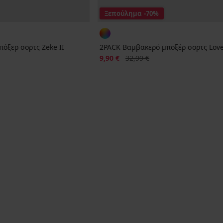
Ξεπούλημα
-70%
όξερ σορτς Zeke ΙΙ
2PACK Βαμβακερό μποξέρ σορτς Lov
Έκπτωση
Αρχική τιμή
9,90 €
32,99 €