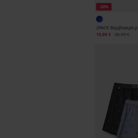
-30%
2PACK Βαμβακερό μ
Έκπτωση
Αρχική τιμή
18,89 €
26,99 €