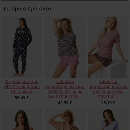
Παρόμοια προϊόντα
Θερμική πιτζάμα
Γυναικεία
Γυναικεία
DKNY Falling from
βαμβακερή πιτζάμα
βαμβακερή πιτζάμα
Fall μακριά
Medelin Stripe με
Jianna με κοντό
κοντό παντελόνι
παντελόνι
56,49 €
48,99 €
25,19 €