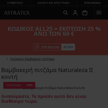
ΣΥΜΒΟΥΛΕΣ
ΑΛΛΑΓΉ ΚΑΙ ΕΠΙΣΤΡΟΦΉ
ΕΠΙΚΟΙΝΩΝΊΑ
ΚΩΔΙΚΟΣ ALL25 = ΕΚΠΤΩΣΗ 25 %
ΑΝΩ ΤΩΝ 60 €
ΑΓΟΡΑ
21
Ω
52
Λ
57
Δ
Γυναικείες βαμβακερές πυτζάμες
Βαμβακερή πιτζάμα Naturaleza II
κοντή
Ξεπούλημα
-70%
Λυπούμαστε. Το προϊόν αυτό δεν είναι
διαθέσιμο τώρα.