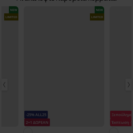
NEW
NEW
LIMITED
LIMITED
-25% ALL25
Ξεπούλημα
2+1 ΔΩΡΕΑΝ
Έκπτωση -