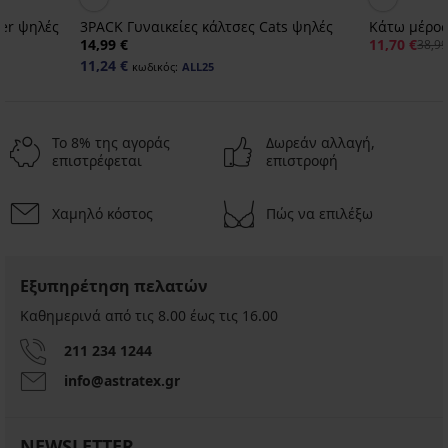
ter ψηλές
3PACK Γυναικείες κάλτσες Cats ψηλές
Κάτω μέρος 
14,99 €
11,70 €
38,99
11,24 €
κωδικός:
ALL25
Το 8% της αγοράς
Δωρεάν αλλαγή,
επιστρέφεται
επιστροφή
Χαμηλό κόστος
Πώς να επιλέξω
Εξυπηρέτηση πελατών
Καθημερινά από τις 8.00 έως τις 16.00
211 234 1244
info@astratex.gr
NEWSLETTER