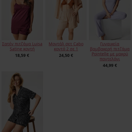
Σατέν πιτζάμα Luisa
Γυναικεία
Μοντάλ σετ Cabo
Satine κοντή
βαμβακερή πιτζάμα
κοντό 2 σε 1
Pointelle με μακρύ
18,59 €
24,50 €
παντελόνι
44,99 €