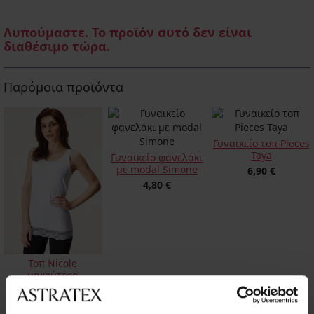
Λυπούμαστε. Το προϊόν αυτό δεν είναι
διαθέσιμο τώρα.
Παρόμοια προϊόντα
Γυναικείο τοπ Pieces
Taya
Γυναικείο φανελάκι
με modal Simone
6,90 €
4,80 €
Τοπ Nicole
μακρύτερο
5,40 €