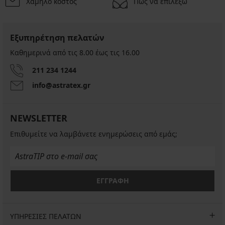
Χαμηλό κόστος
Πώς να επιλέξω
Ξεπούλημα
-50%
Εξυπηρέτηση πελατών
Καθημερινά από τις 8.00 έως τις 16.00
Κολάν
Izzy
211 234 1244
ζεστό
info@astratex.gr
28,00
€
55,99
NEWSLETTER
€
Επιθυμείτε να λαμβάνετε ενημερώσεις από εμάς;
ΕΓΓΡΑΦΗ
ΥΠΗΡΕΣΙΕΣ ΠΕΛΑΤΩΝ