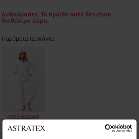
Λυπούμαστε. Το προϊόν αυτό δεν είναι
διαθέσιμο τώρα.
Παρόμοια προϊόντα
Ζεστή ολόσωμη
φόρμα Aruelle
Calysta
19,50 €