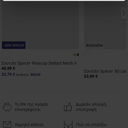
-20% BRA20
Bestseller
4
Σουτιέν Spacer Flexicup Dotted Mesh II
40,99 €
Σουτιέν Spacer 3D La
32,79 €
κωδικός:
BRA20
53,99 €
Το 8% της αγοράς
Δωρεάν αλλαγή,
επιστρέφεται
επιστροφή
Χαμηλό κόστος
Πώς να επιλέξω