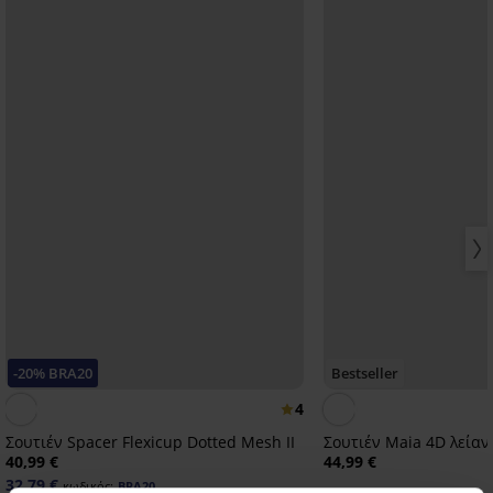
-20% BRA20
Bestseller
4
Σουτιέν Spacer Flexicup Dotted Mesh II
Σουτιέν Maia 4D λεία
40,99 €
44,99 €
32,79 €
κωδικός:
BRA20