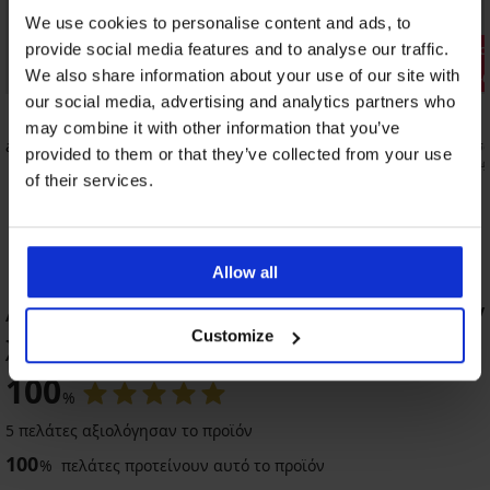
We use cookies to personalise content and ads, to
Ξεπούλημα
Ξεπούλημα
provide social media features and to analyse our traffic.
We also share information about your use of our site with
Έκπτωση -70%
Έκπτωση -
our social media, advertising and analytics partners who
may combine it with other information that you’ve
ό Babita II
Σουτιέν Christina I χωρίς ενίσχυση
Αθλητικό σ
provided to them or that they’ve collected from your use
13,50 €
14,00 €
44,99 €
34,99
of their services.
Allow all
ΑΞΙΟΛΟΓΗΣΗ ΠΡΟΪΟΝΤΟΣ Σουτιέν Lily
χωρίς ενίσχυση και μπανέλες
Customize
-20 % BRA20
Ξεπούλημα
-20 % BRA20
-20 % BRA20
-30%
100
%
4,6
4,8
4,9
4,7
4,9
5 πελάτες αξιολόγησαν το προϊόν
100
%
πελάτες προτείνουν αυτό το προϊόν