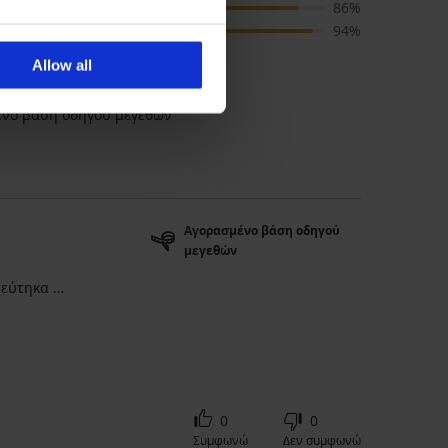
Τιμή
86%
Χρώμα
94%
Allow all
νο βάση οδηγού μεγεθών
Αγορασμένο βάση οδηγού
μεγεθών
τεύτηκα …
0
0
Συμφωνώ
Δεν συμφωνώ