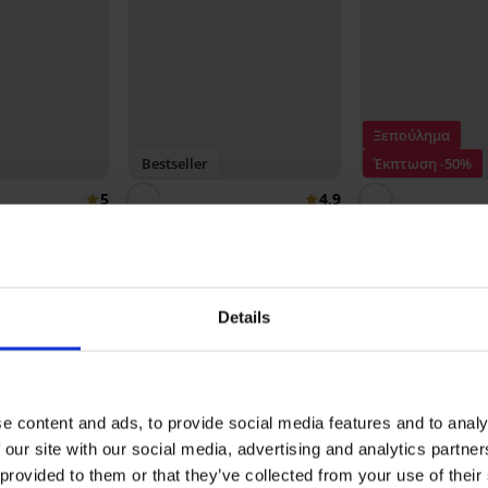
Ξεπούλημα
Bestseller
Έκπτωση -50%
5
4,9
t ενισχυμένο
Σουτιέν Sariyah 
ενίσχυση
Σουτιέν Triumph Ladyform
40,49 €
80,99 €
:
BRA20
Soft Minimizer
47,99 €
Details
 ΠΡΟΪΟΝΤΟΣ Σουτιέν Joanna 577 χωρ
e content and ads, to provide social media features and to analy
5
16x
 our site with our social media, advertising and analytics partn
4
1x
 provided to them or that they’ve collected from your use of their