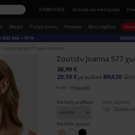
Αναζήτηση
ΣΥΜΒΟΥΛΕΣ
Αλλαγή και επιστροφή
Επι
κά
Μαγιό
Ρούχα ύπνου
Premium
Νέες αφίξεις
Καλο
 ΕΩΣ ΚΑΙ −70 %
ΚΩΔΙΚΟ
Σουτιέν Joanna 577 χωρίς ενίσχυση
Σουτιέν Joanna 577 χω
36,99 €
29,59 €
BRA20
με κωδικό
4,6
|
19
Κριτικές
Επιλογή μεγέθους
Ποιο μέγεθος;
Πίνακας μ
Επιλέξτε χρώμα: