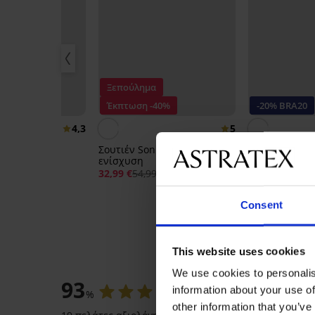
Ξεπούλημα
20
Έκπτωση -40%
-20% BRA20
4,3
5
ra bralette
Σουτιέν Sonia με μερική
Σουτιέν Silue
ενίσχυση
40,99 €
32,99 €
54,99 €
32,79 €
ικός:
BRA20
κωδικός
Consent
This website uses cookies
ΑΞΙΟΛΟΓΗΣΗ
We use cookies to personalis
93
information about your use of
%
other information that you’ve