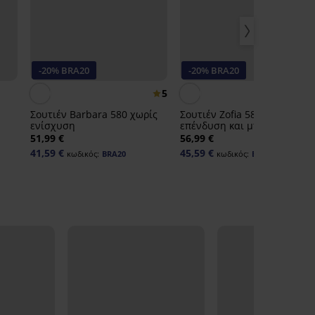
-20% BRA20
-20% BRA20
5
4,
Σουτιέν Barbara 580 χωρίς
Σουτιέν Zofia 581 χωρίς
ενίσχυση
επένδυση και μπανέλες
51,99 €
56,99 €
41,59 €
45,59 €
κωδικός:
BRA20
κωδικός:
BRA20