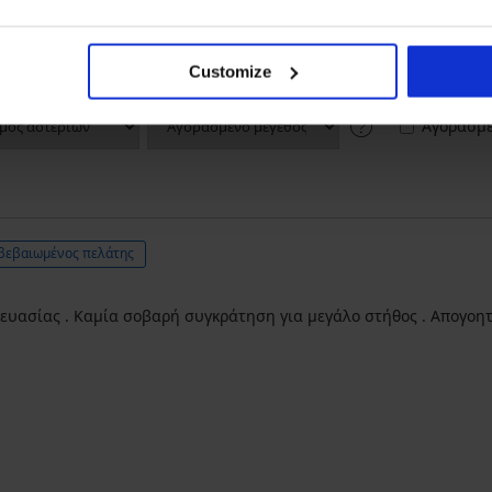
3
1x
2
1x
1
0x
Customize
Αγορασμέ
βεβαιωμένος πελάτης
κευασίας . Καμία σοβαρή συγκράτηση για μεγάλο στήθος . Απογοη