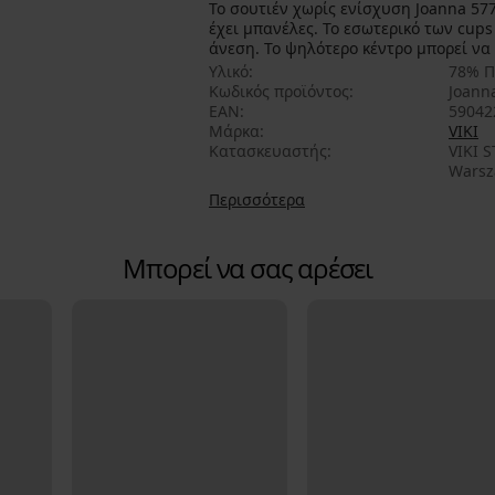
Το σουτιέν χωρίς ενίσχυση Joanna 577
έχει μπανέλες. Το εσωτερικό των cups
άνεση. Το ψηλότερο κέντρο μπορεί να
Υλικό
78% Π
Κωδικός προϊόντος
Joann
EAN
59042
Μάρκα
VIKI
Κατασκευαστής
VIKI STYLE sp. z o.o., διεύθυνση: ul. Złota 75 A/7, 00-819
Warsz
Περισσότερα
Μπορεί να σας αρέσει