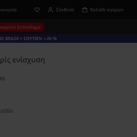
κοινωνία
Σύνδεση
Καλάθι αγορών
καιρινό ξεπούλημα
Σ BRA20 = ΣΟΥΤΙΕΝ −20 %
ρίς ενίσχυση
εγεθών