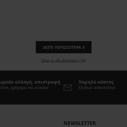
ΔΕΊΤΕ ΠΕΡΙΣΣΌΤΕΡΑ
3
Όλες οι αξιολογήσεις (19)
ωρεάν αλλαγή, επιστροφή
Χαμηλό κόστος
line, γρήγορα και εύκολα
Εξοδων αποστολησ
NEWSLETTER