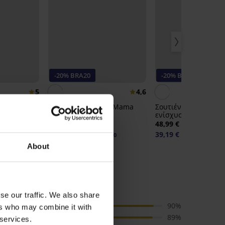
-20% BRA20
-20% BRA20
5
4,6
χωρίς
Σουτιέν θηλασμού Mama
Σουτιέν Klara χωρίς
Isabel
ενίσχυση
40,99 €
48,99 €
32,79 €
39,19 €
κωδικός:
BRA20
κωδικός:
BRA20
About
ίς ενίσχυση
se our traffic. We also share
Μέγεθος
90%
ers who may combine it with
Ποιότητα
89%
 services.