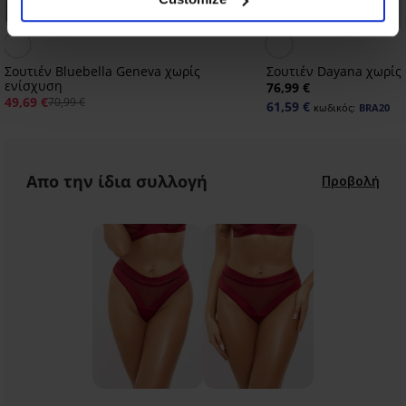
PREMIUM
-20% BRA20
Έκπτωση -30%
Σουτιέν Bluebella Geneva χωρίς
Σουτιέν Dayana χωρίς
ενίσχυση
76,99 €
49,69 €
70,99 €
61,59 €
κωδικός:
BRA20
Απο την ίδια συλλογή
Προβολή