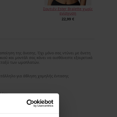
Σουτιέν Ester Bralette χωρίς
ενίσχυση
22,99 €
οποίηση της άνεσης. Όχι μόνο σας ντύνει με άνετη
ού και μοντάλ σας κάνει να αισθάνεστε εξαιρετικά
μεταξύ των ωμοπλατών.
ς
κατάλληλο για άθληση χαμηλής έντασης
πλάτη