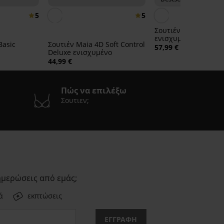
5
5
Σουτιέν Push Perfec
ενισχυμένο
Basic
Σουτιέν Maia 4D Soft Control
57,99 €
Deluxe ενισχυμένο
44,99 €
Πώς να επιλέξω
Σουτιεν;
ημερώσεις από εμάς;
ά
εκπτώσεις
ΕΓΓΡΑΦΗ