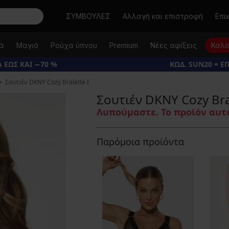
Αναζήτηση
ΣΥΜΒΟΥΛΕΣ
Αλλαγή και επιστροφή
Επι
κά
Μαγιό
Ρούχα ύπνου
Premium
Νέες αφίξεις
Καλο
 ΕΩΣ ΚΑΙ −70 %
ΚΩΔ. SUN20 = Ε
Σουτιέν DKNY Cozy Bralette I
Σουτιέν DKNY Cozy Bra
Λυπούμαστε. Το προϊόν αυτό
Παρόμοια προϊόντα