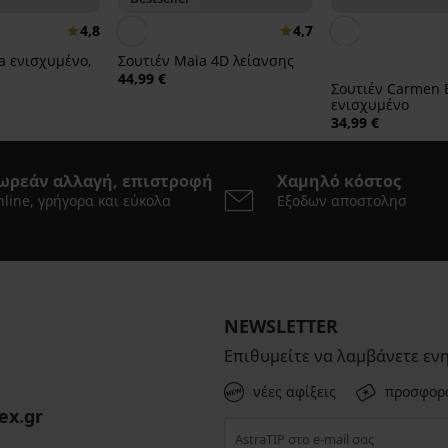
4,8
4,7
ta ενισχυμένο,
Σουτιέν Maia 4D λείανσης
44,99 €
Σουτιέν Carmen 
ενισχυμένο
34,99 €
ωρεάν αλλαγή, επιστροφή
Χαμηλό κόστος
line, γρήγορα και εύκολα
Εξοδων αποστολησ
NEWSLETTER
Επιθυμείτε να λαμβάνετε εν
νέες αφίξεις
προσφορ
ex.gr