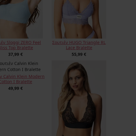
ιέν Sloggi ZERO Feel
Σουτιέν HUGO Triangle RL
liss Top Bralette
Lace Bralette
37,99 €
55,99 €
ν Calvin Klein Modern
Cotton I Bralette
49,99 €