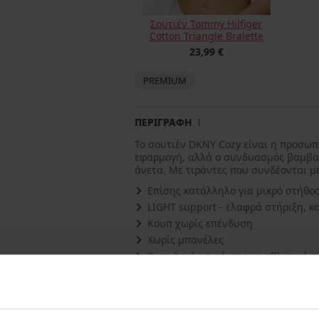
Σουτιέν Tommy Hilfiger
Cotton Triangle Bralette
23,99 €
PREMIUM
ΠΕΡΙΓΡΑΦΗ
Το σουτιέν DKNY Cozy είναι η προσωπ
εφαρμογή, αλλά ο συνδυασμός βαμβακι
άνετα. Με τιράντες που συνδέονται 
Επίσης κατάλληλο για μικρό στήθο
LIGHT support - ελαφρά στήριξη, 
Κουπ χωρίς επένδυση
Χωρίς μπανέλες
Racerback - τιράντες με αθλητική 
Τιράντες χωρίς αυξομειωτή
Φοριέται πάνω από το κεφάλι