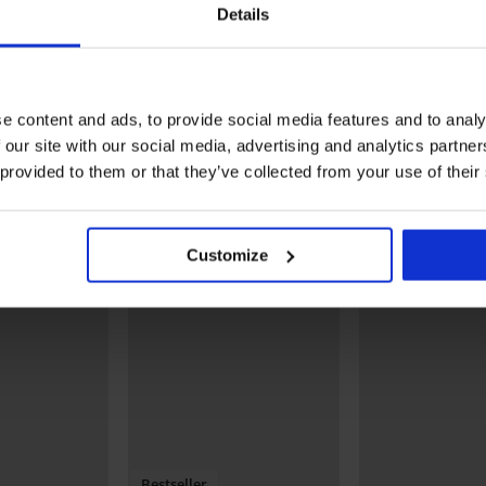
Υλικό
6, 35%
Details
Κωδικός προϊόντος
DK451
Μάρκα
DKNY
Κατασκευαστής
Empor
BUDEJ
e content and ads, to provide social media features and to analy
Μπορεί να σας αρέσει
 our site with our social media, advertising and analytics partn
 provided to them or that they’ve collected from your use of their
Customize
Bestseller