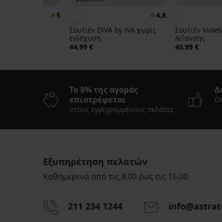
5
4,8
acer Delicate
Σουτιέν DIVA by IVA χωρίς
Σουτιέν Viole
ενίσχυση
λείανσης
44,99 €
40,99 €
Το 8% της αγοράς
Δ
επιστρέφεται
On
στους εγγεγραμμένους πελάτες
Εξυπηρέτηση πελατών
Καθημερινά από τις 8.00 έως τις 16.00
211 234 1244
info@astrat