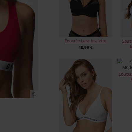
Σουτιέν Lara bralette
Σουτ
B
48,99 €
Σουτιέ