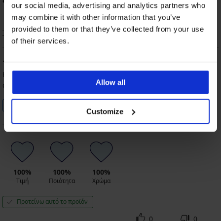
%
πελάτες προτείνουν αυτό το προϊόν
our social media, advertising and analytics partners who
may combine it with other information that you’ve
provided to them or that they’ve collected from your use
Ταξινόμηση
of their services.
100
%
Κατερίνα
12. 12. 2024
Allow all
αγορασμένο μέγεθος 115/C
Επιβεβαιωμένος πελάτης
Customize
Τέλειο. Πολύ καλή εφαρμογή και ποιότητα.
100%
100%
100%
Τιμή
Ποιότητα
Χρώμα
Προτείνω αυτό το προϊόν
0
0