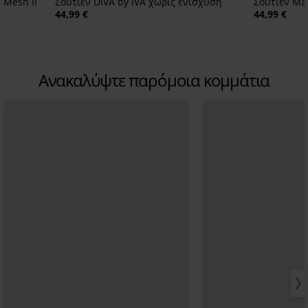
 Mesh II
Σουτιέν DIVA by IVA χωρίς ενίσχυση
Σουτιέν Ma
44,99 €
44,99 €
Ανακαλύψτε παρόμοια κομμάτια