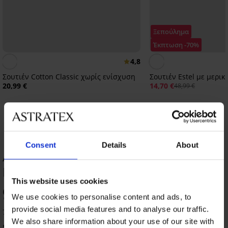
Ξεπούλημα
Έκπτωση -70%
4,8
Σουτιέν Cotton Classic χωρίς ενίσχυση
Σουτιέν Estel με μερι
20,99 €
14,70 €
48,99 €
Consent
Details
About
ΑΞΙΟΛΟΓΗΣΗ ΠΡΟΪΟΝΤΟΣ Σουτιέν
Blanca με μερική επένδυση
This website uses cookies
95
%
We use cookies to personalise content and ads, to
provide social media features and to analyse our traffic.
7 πελάτες αξιολόγησαν το προϊόν
We also share information about your use of our site with
85