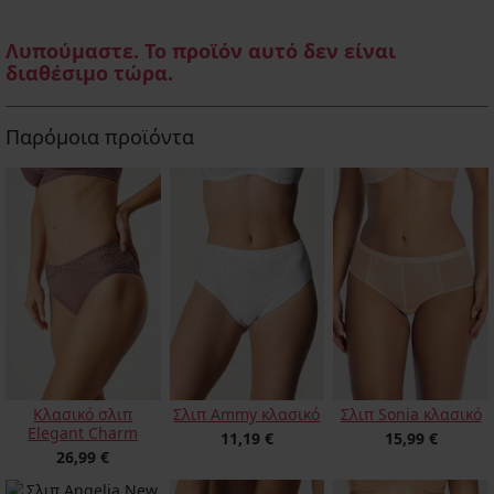
Λυπούμαστε. Το προϊόν αυτό δεν είναι
διαθέσιμο τώρα.
Παρόμοια προϊόντα
Κλασικό σλιπ
Σλιπ Ammy κλασικό
Σλιπ Sonia κλασικό
Elegant Charm
11,19 €
15,99 €
26,99 €