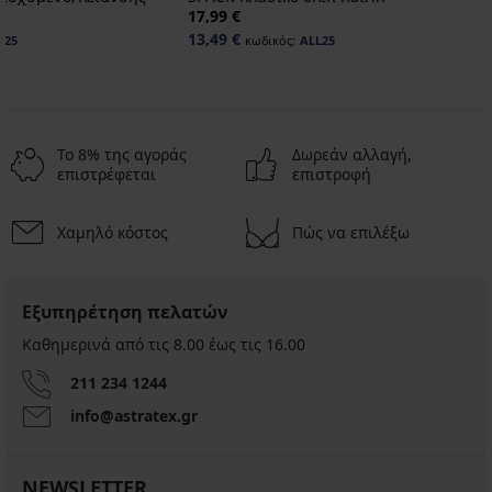
17,99 €
13,49 €
L25
κωδικός:
ALL25
Το 8% της αγοράς
Δωρεάν αλλαγή,
επιστρέφεται
επιστροφή
Χαμηλό κόστος
Πώς να επιλέξω
-25 % ALL25
Εξυπηρέτηση πελατών
Καθημερινά από τις 8.00 έως τις 16.00
Αυτοκόλλητο
σουτιέν
211 234 1244
με
info@astratex.gr
τιράντες
20,99
€
NEWSLETTER
15,74