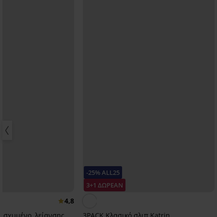
-25% ALL25
3+1 ΔΩΡΕΑΝ
4,8
ενισχυμένο, λείανσης
3PACK Κλασικό σλιπ Katrin