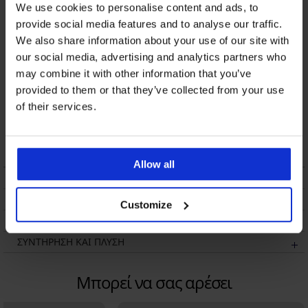
We use cookies to personalise content and ads, to
Σλιπ Angelia New
κλασικό
provide social media features and to analyse our traffic.
7,50 €
We also share information about your use of our site with
our social media, advertising and analytics partners who
may combine it with other information that you’ve
provided to them or that they’ve collected from your use
of their services.
Σλιπ Ammy κλασικό
11,19 €
Allow all
ΠΕΡΙΓΡΑΦΗ
ΑΠΟΣΤΟΛΗ ΚΑΙ ΠΛΗΡΩΜΗ
Customize
ΑΛΛΑΓΗ
ΣΥΝΤΗΡΗΣΗ ΚΑΙ ΠΛΥΣΗ
Μπορεί να σας αρέσει