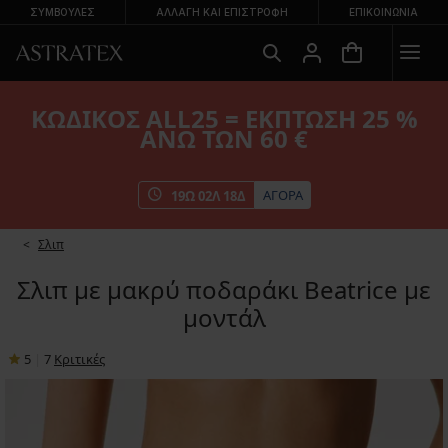
ΣΥΜΒΟΥΛΕΣ
ΑΛΛΑΓΉ ΚΑΙ ΕΠΙΣΤΡΟΦΉ
ΕΠΙΚΟΙΝΩΝΊΑ
ΚΩΔΙΚΟΣ ALL25 = ΕΚΠΤΩΣΗ 25 %
ΑΝΩ ΤΩΝ 60 €
ΑΓΟΡΑ
19
Ω
02
Λ
17
Δ
Σλιπ
Σλιπ με μακρύ ποδαράκι Beatrice με
μοντάλ
5
|
7
Κριτικές