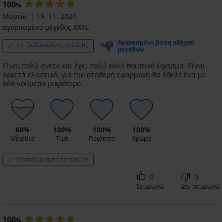
100
%
Μυρτώ
19. 11. 2024
αγορασμένο μέγεθος XXXL
Αγορασμένο βάση οδηγού
Επιβεβαιωμένος πελάτης
μεγεθών
Είναι πολύ άνετο και έχει πολύ καλό ποιοτικό ύφασμα. Είναι
αρκετά ελαστικό, για πιο σταθερή εφαρμογή θα ήθελε ένα με
δύο νούμερα μικρότερο.
60%
100%
100%
100%
Μέγεθος
Τιμή
Ποιότητα
Χρώμα
Προτείνω αυτό το προϊόν
0
0
Συμφωνώ
Δεν συμφωνώ
100
%