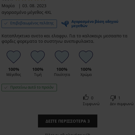
Μαρία
03. 08. 2023
αγορασμένο μέγεθος 4XL
Αγορασμένο βάση οδηγού
Επιβεβαιωμένος πελάτης
μεγεθών
Καταπληκτικο ανετο και ελαφρυ. Για το καλοκαιρι μεσααπο τα
φαρδις φορεματα το συστηνω ανεπιφυλακτα.
100%
100%
100%
100%
Μέγεθος
Τιμή
Ποιότητα
Χρώμα
Προτείνω αυτό το προϊόν
0
1
Συμφωνώ
Δεν συμφωνώ
ΔΕΊΤΕ ΠΕΡΙΣΣΌΤΕΡΑ
3