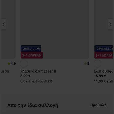
-25% ALL25
-25% ALL25
3+1 ΔΩΡΕΑΝ
3+1 ΔΩΡΕΑ
4,9
5
όμεσο
Κλασικό σλιπ Laser II
8,09 €
15,99 €
6,07 €
11,99 €
κωδικός:
ALL25
κωδι
Απο την ίδια συλλογή
Προβολή