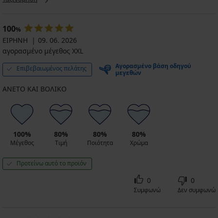
100
%
ΕΙΡΗΝΗ
09. 06. 2026
αγορασμένο μέγεθος XXL
Αγορασμένο βάση οδηγού
Επιβεβαιωμένος πελάτης
μεγεθών
ΑΝΕΤΟ ΚΑΙ ΒΟΛΙΚΟ
100%
80%
80%
80%
Μέγεθος
Τιμή
Ποιότητα
Χρώμα
Προτείνω αυτό το προϊόν
0
0
Συμφωνώ
Δεν συμφωνώ