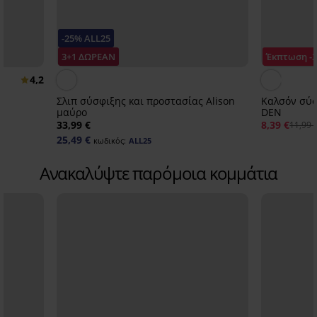
-25% ALL25
3+1 ΔΩΡΕΑΝ
Έκπτωση -
4,2
Σλιπ σύσφιξης και προστασίας Alison
Καλσόν σύσ
μαύρο
DEN
33,99 €
8,39 €
11,99 
25,49 €
κωδικός:
ALL25
Ανακαλύψτε παρόμοια κομμάτια