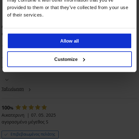
provided to them or that they’ve collected from your use
of their services.
ΑΞΙΟΛΟΓΗΣΗ ΠΡΟΪΟΝΤΟΣ ΣΕΤ
Φανελάκι εσώρουχο και σλιπ Bolero
Allow all
100
%
1 πελάτες αξιολόγησαν το προϊόν
Customize
100
%
πελάτες προτείνουν αυτό το προϊόν
Ταξινόμηση
100
%
Αικατερινη
07. 05. 2025
αγορασμένο μέγεθος S
Επιβεβαιωμένος πελάτης