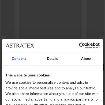
Consent
Details
About
Έκπτωση -40%
-20% BRA2
5
This website uses cookies
Σουτιέν Sp
We use cookies to personalise content and ads, to
53,99 €
Σορτς κολύμβησης MEN-A Johny
provide social media features and to analyse our traffic.
43,19 €
κωδι
14,99 €
24,99 €
We also share information about your use of our site with
our social media, advertising and analytics partners who
may combine it with other information that you’ve