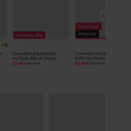
Ξεπούλημα
PREMIUM
Έκπτωση -30%
Έκπτωση -30%
5
er
Γυναικεία βαμβακερή
Γυναικεία πιτζάμα DKNY
πιτζάμα Alia με μακρύ
Bold City Streets με μακρύ
παντελόνι
παντελόνι
31,49 €
44,99 €
93,09 €
132,99 €