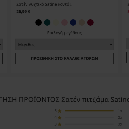
Σατέν νυχτικό Satine κοντό Ι
26,99 €
Επιλογή μεγέθους
ΠΡΟΣΘΉΚΗ ΣΤΟ ΚΑΛΆΘΙ ΑΓΟΡΏΝ
ΗΣΗ ΠΡΟΪΟΝΤΟΣ Σατέν πιτζάμα Satin
5
1x
4
0x
3
0x