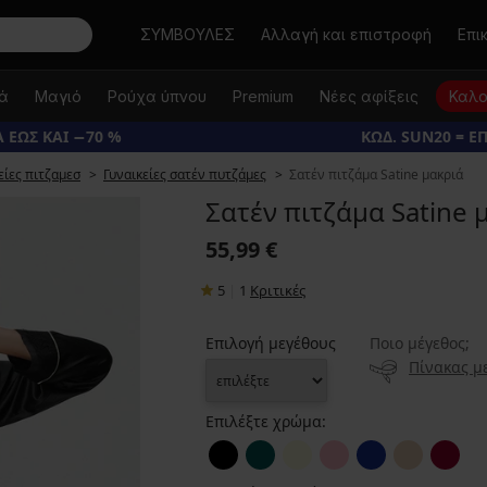
Αναζήτηση
ΣΥΜΒΟΥΛΕΣ
Αλλαγή και επιστροφή
Επι
κά
Μαγιό
Ρούχα ύπνου
Premium
Νέες αφίξεις
Καλο
 ΕΩΣ ΚΑΙ −70 %
ΚΩΔ. SUN20 = Ε
είες πιτζαμεσ
Γυναικείες σατέν πυτζάμες
Σατέν πιτζάμα Satine μακριά
Σατέν πιτζάμα Satine 
55,99 €
5
|
1
Κριτικές
Επιλογή μεγέθους
Ποιο μέγεθος;
Πίνακας μ
Επιλέξτε χρώμα: