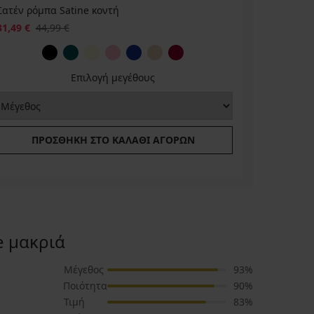
Σατέν ρόμπα Satine κοντή
Σατέν νυχ
31,49 €
44,99 €
44,99 €
Επιλογή μεγέθους
ΠΡΟΣΘΉΚΗ ΣΤΟ ΚΑΛΆΘΙ ΑΓΟΡΏΝ
Π
e μακριά
Μέγεθος
93%
Ποιότητα
90%
Τιμή
83%