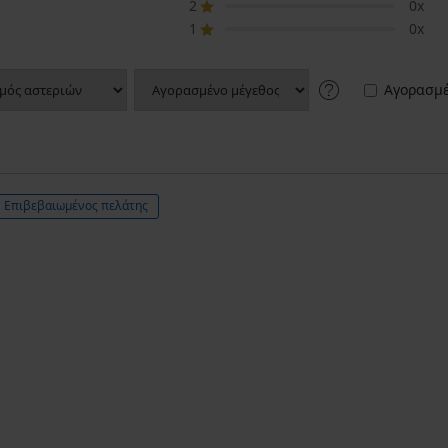
2
0x
1
0x
Αγορασμέ
Επιβεβαιωμένος πελάτης