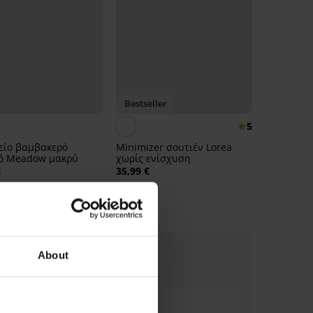
Bestseller
5
είο βαμβακερό
Minimizer σουτιέν Lorea
κό Meadow μακρύ
χωρίς ενίσχυση
€
35,99 €
About