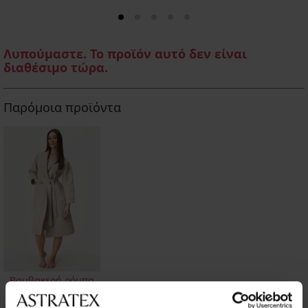
Λυπούμαστε. Το προϊόν αυτό δεν είναι
διαθέσιμο τώρα.
Παρόμοια προϊόντα
Βαμβακερή ρόμπα
βαφλέ Afra μακριά
40,59 €