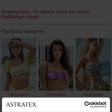
Λυπούμαστε. Το προϊόν αυτό δεν είναι
διαθέσιμο τώρα.
Παρόμοια προϊόντα
Πάνω μέρος
Πάνω μέρος
Πάνω μέρος
γυναικείου μαγιό
γυναικείου μαγιό
γυναικείου μαγιό
Hope
Stella Lila
Jungle II
10,50 €
13,20 €
10,50 €