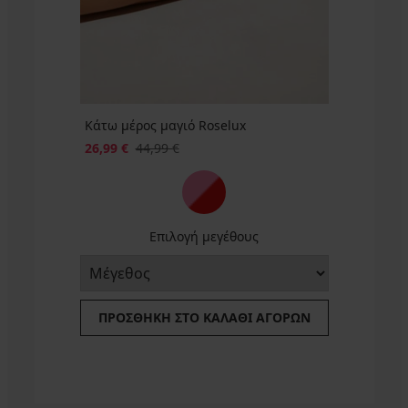
€
κωδικός
SUN20
SUN20
SUN20
κωδικός
SUN20
SUN20
Κάτω μέρος μαγιό Roselux
26,99 €
44,99 €
Επιλογή μεγέθους
ΠΡΟΣΘΉΚΗ ΣΤΟ ΚΑΛΆΘΙ ΑΓΟΡΏΝ