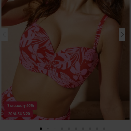
Έκπτωση
-40%
-20 % SUN20