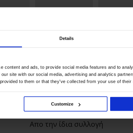
Details
-20% SUN20
-20% SUN20
%
Έκπτωση -50%
Έκπτωση -30%
e content and ads, to provide social media features and to analy
 our site with our social media, advertising and analytics partn
μαχίων Tina
Μαγιό δύο τεμαχίων Noir
Μαγιό δύο τεμαχ
Blanc
Gold
 provided to them or that they’ve collected from your use of their
114,98 €
101,98 €
45,99 €
57,10 €
:
SUN20
κωδικός:
SUN20
κωδικός:
SU
Customize
Απο την ίδια συλλογή