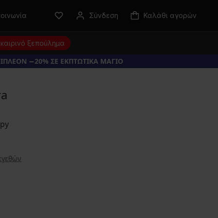
κοινωνία
Σύνδεση
Καλάθι αγορών
καιρινό ξεπούλημα
ΠΙΠΛΕΟΝ −20% ΣΕ ΕΚΠΤΩΤΙΚΑ ΜΑΓΙΟ
ra
εγεθών