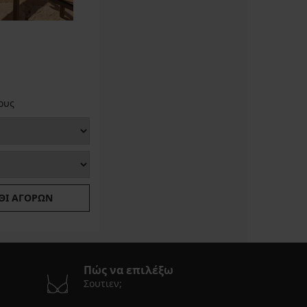
ους
ΘΙ ΑΓΟΡΏΝ
Πώς να επιλέξω
Σουτιεν;