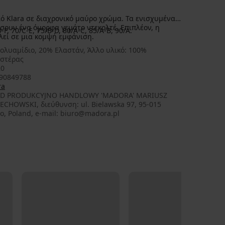
ό Klara σε διαχρονικό μαύρο χρώμα. Τα ενισχυμένα
σουν ένα όμορφα γεμάτο ντεκολτέ. Επιπλέον, η
, 70/C-E, 75/B-D, 80/A-C, 85/A-B, 90/A.
λεί σε μια κομψή εμφάνιση.
ολυαμίδιο, 20% Ελαστάν, Άλλο υλικό: 100%
στέρας
20
90849788
ra
AD PRODUKCYJNO HANDLOWY 'MADORA' MARIUSZ
ECHOWSKI, διεύθυνση: ul. Bielawska 97, 95-015
o, Poland, e-mail: biuro@madora.pl