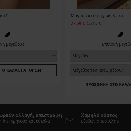
ra I
Μαγιό δύο τεμαχίων Klara
77,58 €
96,98 €
ογή μεγέθους
Επιλογή μεγέθ
ΤΟ ΚΑΛΆΘΙ ΑΓΟΡΏΝ
ΠΡΟΣΘΉΚΗ ΣΤΟ ΚΑΛΆ
ωρεάν αλλαγή, επιστροφή
Χαμηλό κόστος
line, γρήγορα και εύκολα
Εξοδων αποστολησ