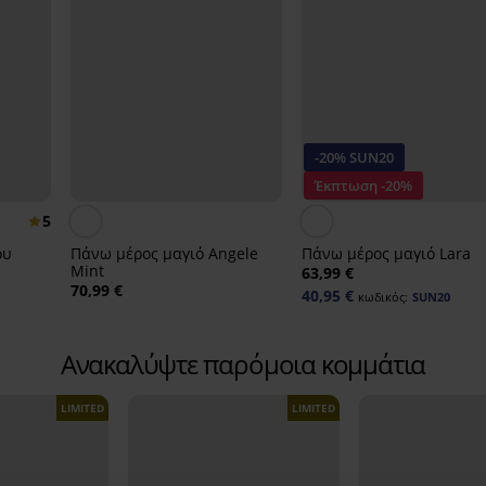
-20% SUN20
Έκπτωση -20%
5
ου
Πάνω μέρος μαγιό Angele
Πάνω μέρος μαγιό Lara
Mint
63,99 €
70,99 €
40,95 €
κωδικός:
SUN20
Ανακαλύψτε παρόμοια κομμάτια
LIMITED
LIMITED