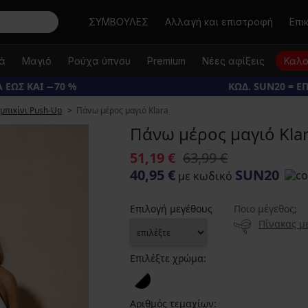
Αναζήτηση
ΣΥΜΒΟΥΛΕΣ
Αλλαγή και επιστροφή
Επι
κά
Μαγιό
Ρούχα ύπνου
Premium
Νέες αφίξεις
Καλο
 ΕΩΣ ΚΑΙ −70 %
ΚΩΔ. SUN20 = Ε
μπικίνι Push-Up
Πάνω μέρος μαγιό Klara
Πάνω μέρος μαγιό Kla
51,19 €
63,99 €
40,95 €
SUN20
με κωδικό
Επιλογή μεγέθους
Ποιο μέγεθος;
Πίνακας μ
Επιλέξτε χρώμα:
Αριθμός τεμαχίων: