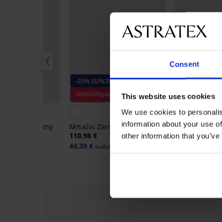
Consent
20
-20% SUN20
-20% SUN20
μα
Ξεπούλημα
Έκπτωση -30
This website uses cookies
-60%
Έκπτωση -50%
We use cookies to personalis
information about your use of
 τεμαχίων Shiny
Μπικίνι Zari Push-Up
Μαγιό δύο τε
ush-Up
Stripes
110,98 €
other information that you’ve
92,98 €
44,39 €
κωδικός:
SUN20
52,06 €
ικός:
SUN20
κωδικός