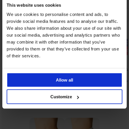
This website uses cookies
We use cookies to personalise content and ads, to
provide social media features and to analyse our traffic.
We also share information about your use of our site with
our social media, advertising and analytics partners who
may combine it with other information that you’ve
-20% GET20
provided to them or that they’ve collected from your use
Ξεπούλημα
-20% GET20
of their services.
Έκπτωση -
Διάφανη προέκταση για χαμηλό
Ολόσωμο μα
κούμπωμα UNI
44,99 €
15,99 €
Allow all
10,80 €
κωδι
12,79 €
κωδικός:
GET20
Customize
Απο την ίδια συλλογή
Προβολή