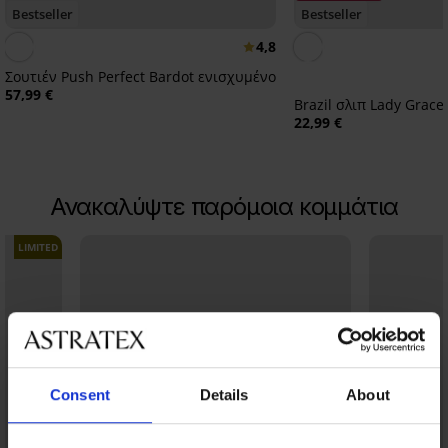
Bestseller
Bestseller
4,8
Σουτιέν Push Perfect Bardot ενισχυμένο
57,99 €
Brazil σλιπ Lady Grac
22,99 €
Ανακαλύψτε παρόμοια κομμάτια
LIMITED
Consent
Details
About