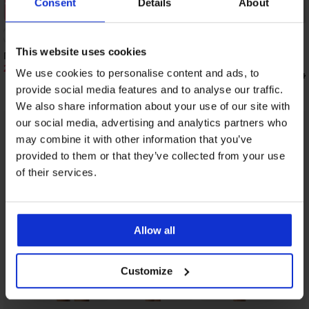
Consent
Details
About
Έκπτωση -30%
This website uses cookies
Πιτζάμα Signature Quin κοντή
25,19 €
35,99 €
We use cookies to personalise content and ads, to
Σατέν νυχτικό Satine κ
26,99 €
provide social media features and to analyse our traffic.
We also share information about your use of our site with
our social media, advertising and analytics partners who
may combine it with other information that you’ve
Απο την ίδια συλλογή
Προβολή
provided to them or that they’ve collected from your use
of their services.
Allow all
Customize