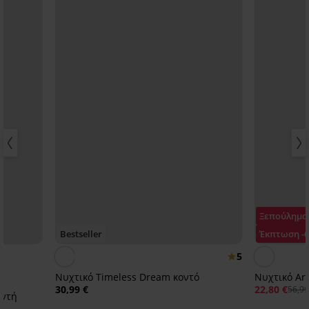
Ξεπούλημα
Bestseller
Έκπτωση -
5
Νυχτικό Timeless Dream κοντό
Νυχτικό Aru
30,99 €
22,80 €
56,99
οντή