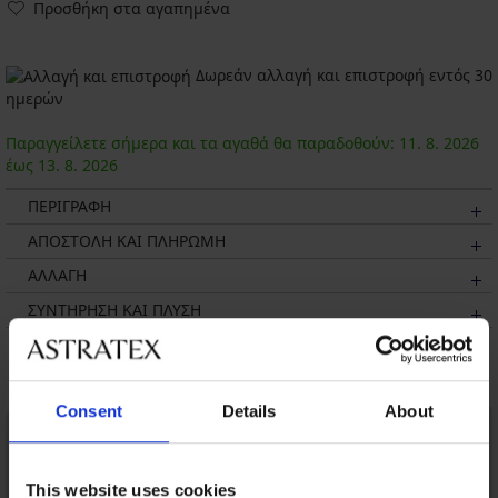
Προσθήκη στα αγαπημένα
Δωρεάν αλλαγή και επιστροφή εντός 30
ημερών
Παραγγείλετε σήμερα και τα αγαθά θα παραδοθούν:
11. 8.
2026
έως
13. 8.
2026
ΠΕΡΙΓΡΑΦΗ
ΑΠΟΣΤΟΛΗ ΚΑΙ ΠΛΗΡΩΜΗ
ΑΛΛΑΓΗ
ΣΥΝΤΗΡΗΣΗ ΚΑΙ ΠΛΥΣΗ
Μπορεί να σας αρέσει
Consent
Details
About
This website uses cookies