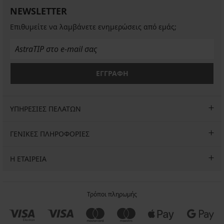
56,99
€
€
€
€
36,99
κοντό
NEWSLETTER
58,99
56,99
€
€
40,79
€
€
Επιθυμείτε να λαμβάνετε ενημερώσεις από εμάς;
€
50,99
€
ΕΓΓΡΑΦΗ
ΥΠΗΡΕΣΙΕΣ ΠΕΛΑΤΩΝ
ΓΕΝΙΚΕΣ ΠΛΗΡΟΦΟΡΙΕΣ
Η ΕΤΑΙΡΕΙΑ
Τρόποι πληρωμής