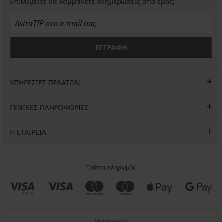
Klein
Επιθυμείτε να λαμβάνετε ενημερώσεις από εμάς;
I
52,99
€
προσφορά
ΕΓΓΡΑΦΗ
3+1
ΔΩΡΕΑΝ
ΥΠΗΡΕΣΙΕΣ ΠΕΛΑΤΩΝ
ΓΕΝΙΚΕΣ ΠΛΗΡΟΦΟΡΙΕΣ
Η ΕΤΑΙΡΕΙΑ
Τρόποι πληρωμής
Μεταφορείς