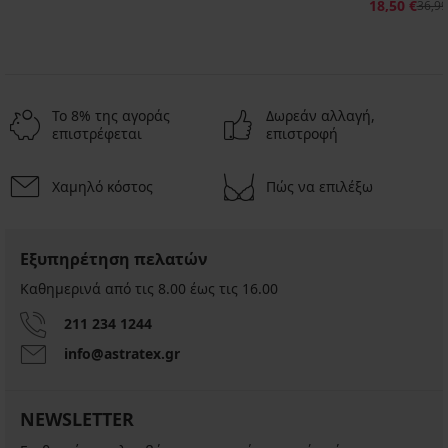
18,50 €
36,99
Το 8% της αγοράς
Δωρεάν αλλαγή,
επιστρέφεται
επιστροφή
Χαμηλό κόστος
Πώς να επιλέξω
3+1 ΔΩΡΕΑΝ
Εξυπηρέτηση πελατών
Καθημερινά από τις 8.00 έως τις 16.00
211 234 1244
PREMIUM
info@astratex.gr
3PACK
Κλασικό
σλιπ
NEWSLETTER
Calvin