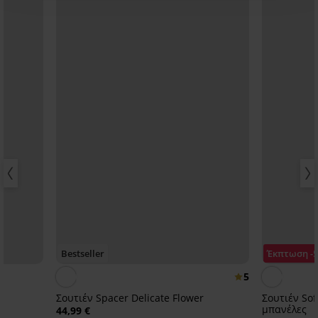
Bestseller
Έκπτωση -
5
Σουτιέν Spacer Delicate Flower
Σουτιέν Sof
μπανέλες
44,99 €