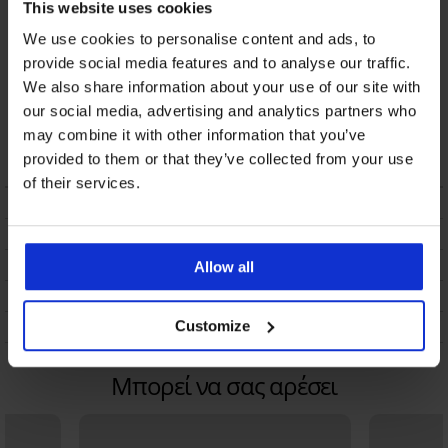
This website uses cookies
We use cookies to personalise content and ads, to
provide social media features and to analyse our traffic.
We also share information about your use of our site with
Νυχτικό DKNY Next
our social media, advertising and analytics partners who
Gen Classics κοντό
may combine it with other information that you’ve
53,89 €
provided to them or that they’ve collected from your use
of their services.
ΠΕΡΙΓΡΑΦΗ
ΑΠΟΣΤΟΛΗ ΚΑΙ ΠΛΗΡΩΜΗ
ΑΛΛΑΓΗ
Allow all
ΣΥΝΤΗΡΗΣΗ ΚΑΙ ΠΛΥΣΗ
Customize
Η ΜΆΡΚΑ
Μπορεί να σας αρέσει