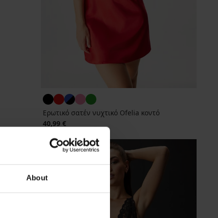
Ερωτικό σατέν νυχτικό Ofelia κοντό
40,99 €
About