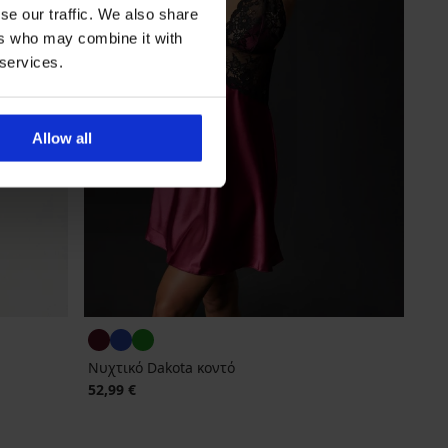
se our traffic. We also share
ers who may combine it with
 services.
Allow all
Νυχτικό Dakota κοντό
52,99 €