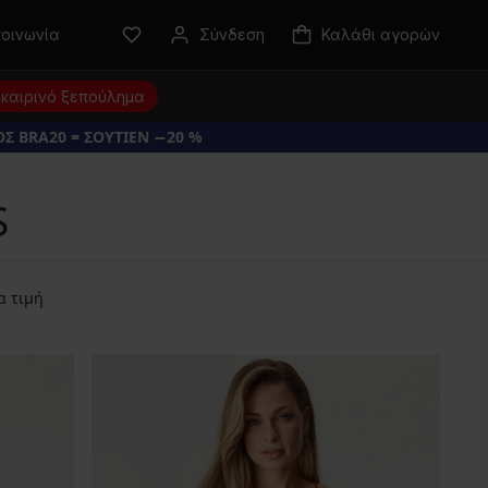
κοινωνία
Σύνδεση
Καλάθι αγορών
καιρινό ξεπούλημα
Σ BRA20 = ΣΟΥΤΙΕΝ −20 %
S
α τιμή