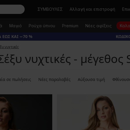
Αναζήτηση
ΣΥΜΒΟΥΛΕΣ
Αλλαγή και επιστροφή
Επι
κά
Μαγιό
Ρούχα ύπνου
Premium
Νέες αφίξεις
Καλο
 ΕΩΣ ΚΑΙ −70 %
ΚΩΔΙΚΟ
ξυ νυχτικές
Σέξυ νυχτικές - μέγεθος 
ία σε πωλήσεις
Νέες παραλαβές
Αύξουσα τιμή
Φθίνουσ