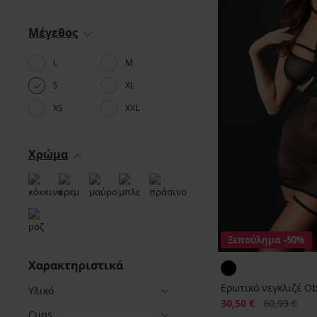
Μέγεθος
L
M
S
XL
XS
XXL
Χρώμα
Ξεπούλημα
-50%
Χαρακτηριστικά
Ερωτικό νεγκλιζέ Ob
Υλικό
Έκπτωση
Αρχική τιμή
30,50 €
60,99 €
Cups