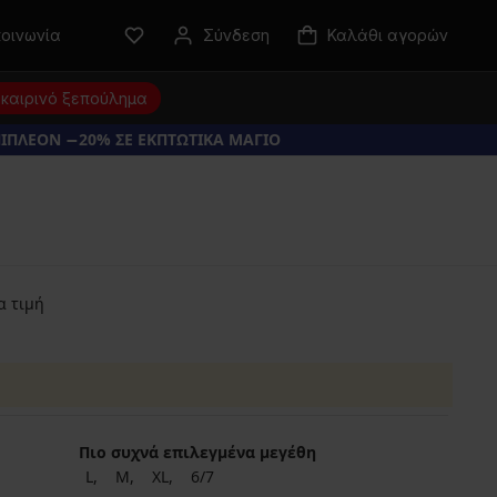
κοινωνία
Σύνδεση
Καλάθι αγορών
καιρινό ξεπούλημα
ΠΙΠΛΕΟΝ −20% ΣΕ ΕΚΠΤΩΤΙΚΑ ΜΑΓΙΟ
α τιμή
Πιο συχνά επιλεγμένα μεγέθη
L
M
XL
6/7