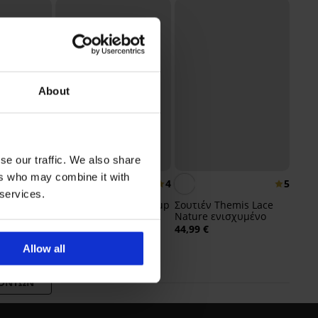
About
se our traffic. We also share
ers who may combine it with
4,8
4
5
 services.
 Perfect
Σουτιέν Spacer Flexicup
Σουτιέν Themis Lace
χυμένο
Dotted Mesh II
Nature ενισχυμένο
40,99 €
44,99 €
Allow all
ΪΌΝΤΩΝ