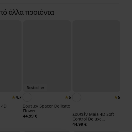
από άλλα προϊόντα
Bestseller
4,7
5
5
 4D
Σουτιέν Spacer Delicate
Flower
Σουτιέν Maia 4D Soft
44,99 €
Control Deluxe
ενισχυμένο
44,99 €