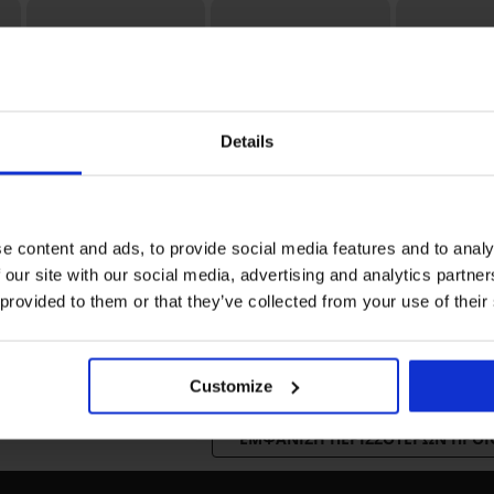
Details
3+1 ΔΩΡΕΑΝ
3+1 ΔΩΡΕΑΝ
e content and ads, to provide social media features and to analy
Bestseller
Bestseller
Bestseller
 our site with our social media, advertising and analytics partn
3,3
5
 provided to them or that they’ve collected from your use of their
Σλιπ σύσφιξης Simple
Σουτιέν Push
Push-Up ψηλόμεσο
Bardot ενισ
e
Κλασικό σλιπ Bamboo
17,99 €
57,99 €
Nature με φαρδύτερους
γοφούς
16,99 €
Customize
ΕΜΦΆΝΙΣΗ ΠΕΡΙΣΣΌΤΕΡΩΝ ΠΡΟ