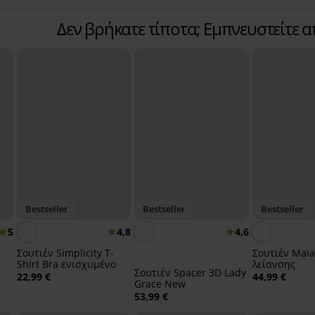
Δεν βρήκατε τίποτα; Εμπνευστείτε 
Bestseller
Bestseller
Bestseller
5
4,8
4,6
Σουτιέν Simplicity T-
Σουτιέν Maia
Shirt Bra ενισχυμένο
λείανσης
Σουτιέν Spacer 3D Lady
22,99 €
44,99 €
Grace New
53,99 €