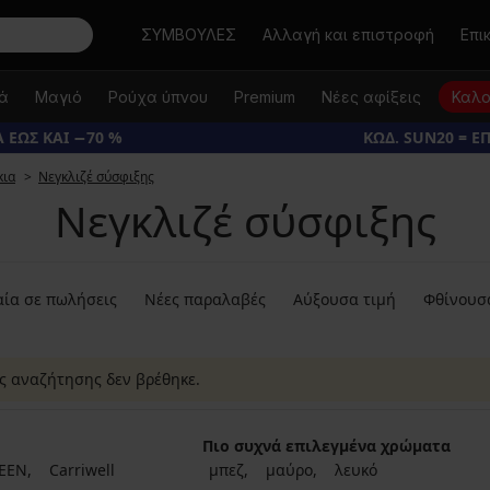
Αναζήτηση
ΣΥΜΒΟΥΛΕΣ
Αλλαγή και επιστροφή
Επι
κά
Μαγιό
Ρούχα ύπνου
Premium
Νέες αφίξεις
Καλο
 ΕΩΣ ΚΑΙ −70 %
ΚΩΔ. SUN20 = Ε
κια
Νεγκλιζέ σύσφιξης
Νεγκλιζέ σύσφιξης
ία σε πωλήσεις
Νέες παραλαβές
Αύξουσα τιμή
Φθίνουσ
ης αναζήτησης δεν βρέθηκε.
Πιο συχνά επιλεγμένα χρώματα
EEN
Carriwell
μπεζ
μαύρο
λευκό