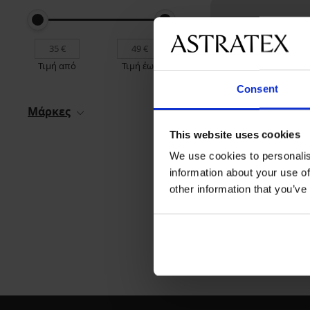
Τιμή από
Τιμή έως
Consent
Μάρκες
This website uses cookies
3+1 ΔΩΡΕΑΝ
We use cookies to personalis
Bestseller
information about your use of
other information that you’ve
Brazil σλιπ Lady Grac
New
22,99 €