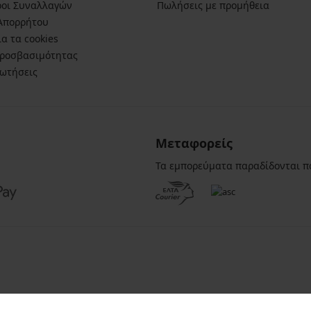
ροι Συναλλαγών
Πωλήσεις με προμήθεια
 Απορρήτου
α τα cookies
ροσβασιμότητας
ρωτήσεις
Μεταφορείς
Τα εμπορεύματα παραδίδονται π