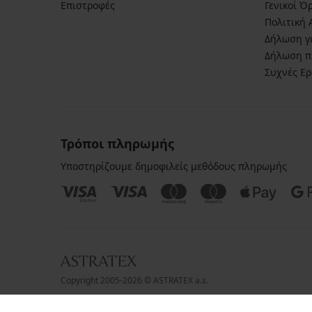
Επιστροφές
Γενικοί Ό
Πολιτική
Δήλωση γι
Δήλωση π
Συχνές Ε
Τρόποι πληρωμής
Υποστηρίζουμε δημοφιλείς μεθόδους πληρωμής
Copyright 2005-2026 © ASTRATEX a.s.