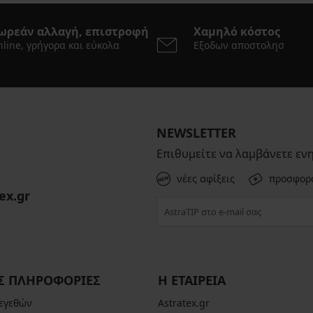
ωρεάν αλλαγή, επιστροφή
Χαμηλό κόστος
line, γρήγορα και εύκολα
Εξοδων αποστολησ
NEWSLETTER
Επιθυμείτε να λαμβάνετε εν
νέες αφίξεις
προσφορ
ex.gr
Σ ΠΛΗΡΟΦΟΡΙΕΣ
Η ΕΤΑΙΡΕΙΑ
μεγεθών
Astratex.gr