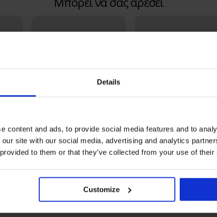
Μπορεί να σας αρέσει
Details
e content and ads, to provide social media features and to analy
 our site with our social media, advertising and analytics partn
Bestseller
Bestseller
 provided to them or that they’ve collected from your use of their
4,8
4,8
hirt
Σουτιέν DIVA by IVA χωρίς
Σουτιέν Spacer Delicate
ενίσχυση
Flower
Customize
44,99 €
44,99 €