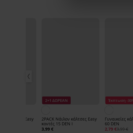
ΑΝ
2+1 ΔΩΡΕΑΝ
Έκπτωση -30
λον κάλτσες Easy
2PACK Νάιλον κάλτσες Easy
Γυναικείες κά
 DEN
κοντές 15 DEN Ι
60 DEN
3,99 €
2,79 €
3,99 €