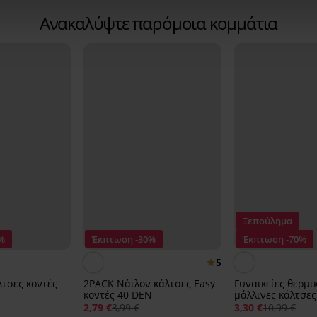
Ανακαλύψτε παρόμοια κομμάτια
Ξεπούλημα
%
Έκπτωση -30%
Έκπτωση -70%
5
λτσες κοντές
2PACK Νάιλον κάλτσες Easy
Γυναικείες θερμι
κοντές 40 DEN
μάλλινες κάλτσες
κοντές
2,79 €
3,99 €
3,30 €
10,99 €