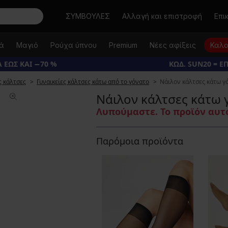
Αναζήτηση
ΣΥΜΒΟΥΛΕΣ
Αλλαγή και επιστροφή
Επι
κά
Μαγιό
Ρούχα ύπνου
Premium
Νέες αφίξεις
Καλο
 ΕΩΣ ΚΑΙ −70 %
ΚΩΔ. SUN20 = Ε
ς κάλτσες
Γυναικείες κάλτσες κάτω από το γόνατο
Νάιλον κάλτσες κάτω γ
Νάιλον κάλτσες κάτω 
Λυπούμαστε. Το προϊόν αυτό
Παρόμοια προϊόντα