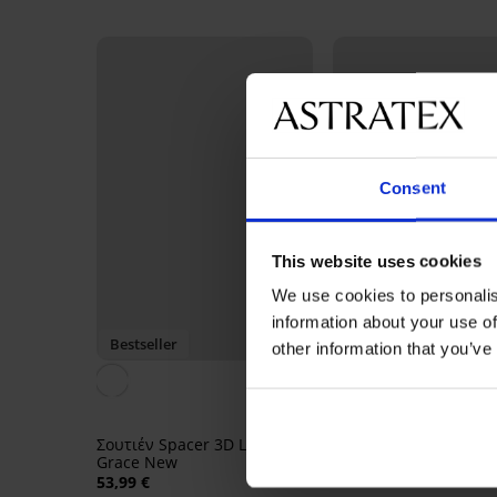
Consent
This website uses cookies
We use cookies to personalis
information about your use of
Bestseller
Bestseller
other information that you’ve
4,6
Σουτιέν Simplicity T-S
Bra ενισχυμένο
Σουτιέν Spacer 3D Lady
22,99 €
Grace New
53,99 €