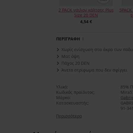
2 PACK νάιλον κάλτσες Plus
5PACK 
Size 20 DEN
τ
4,54 €
ΠΕΡΙΓΡΑΦΗ
Χωρίς ενίσχυση στα άκρα των ποδιώ
Ματ όψη
Πάχος 20 DEN
Άνετο στρίφωμα που δεν σφίγγει
Υλικό
85% Π
Κωδικός προϊόντος
Mira5
Μάρκα
Gabrie
Κατασκευαστής
GABRI
91-341
Περισσότερα