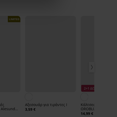
LIMITED
2+1 ΔΩΡΕΑΝ
κές
Αξεσουάρ για τιράντες Ι
Κάλτσες από νάιλον
 Alesund
OROBLÚ Ethereal, ψ
3,59 €
DEN
14,99 €