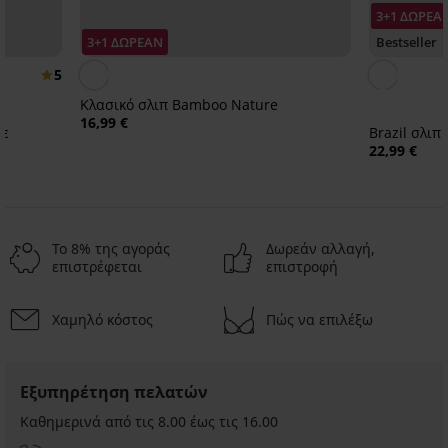
3+1 ΔΩΡΕΑ
3+1 ΔΩΡΕΑΝ
Bestseller
5
Κλασικό σλιπ Bamboo Nature
16,99 €
με
Brazil σλιπ
22,99 €
Το 8% της αγοράς
Δωρεάν αλλαγή,
επιστρέφεται
επιστροφή
Χαμηλό κόστος
Πώς να επιλέξω
Εξυπηρέτηση πελατών
Καθημερινά από τις 8.00 έως τις 16.00