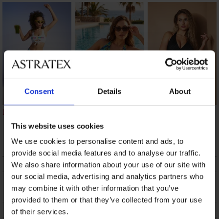
Consent
Details
About
Μαγιό δύο τεμαχίων
Μαγιό δύο τεμαχίων
Γυναικείο μαγιό
Streak
Alta Bralet
μπικίνι Borneo
This website uses cookies
Glitter Black
16,49 €
58,18 €
101,98 €
We use cookies to personalise content and ads, to
provide social media features and to analyse our traffic.
ΠΕΡΙΓΡΑΦΗ
We also share information about your use of our site with
our social media, advertising and analytics partners who
ΑΠΟΣΤΟΛΗ ΚΑΙ ΠΛΗΡΩΜΗ
may combine it with other information that you’ve
ΑΛΛΑΓΗ
provided to them or that they’ve collected from your use
ΣΥΝΤΗΡΗΣΗ ΚΑΙ ΠΛΥΣΗ
of their services.