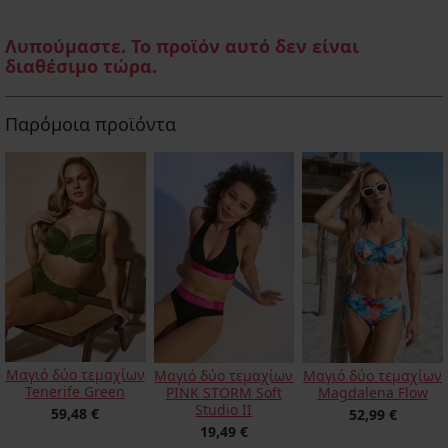
Λυπούμαστε. Το προϊόν αυτό δεν είναι
διαθέσιμο τώρα.
Παρόμοια προϊόντα
Μαγιό δύο τεμαχίων
Μαγιό δύο τεμαχίων
Μαγιό δύο τεμαχίων
Tenerife Green
PINK STORM Soft
Magdalena Flow
Studio ΙΙ
59,48 €
52,99 €
19,49 €