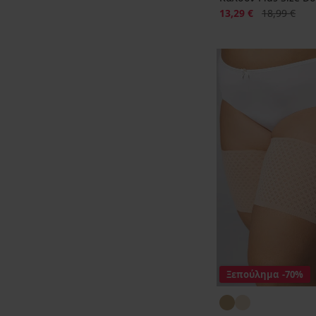
Έκπτωση
Αρχική τιμή
13,29 €
18,99 €
Ξεπούλημα
-70%