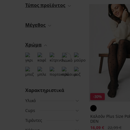
Τύπος προϊόντος
Μέγεθος
Χρώμα
Χαρακτηριστικά
-30%
Υλικό
Cups
Καλσόν Plus Size Po
Τιράντες
DEN
Έκπτωση
Αρχική τιμή
16,09 €
22,99 €