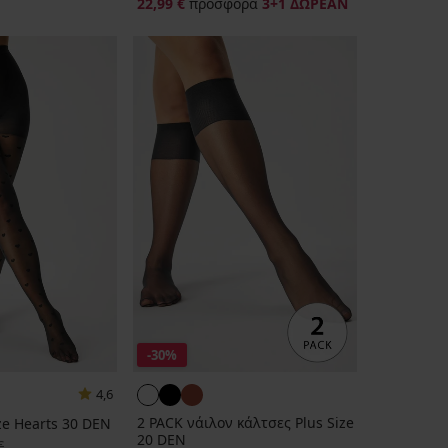
22,99 €
προσφορά
3+1 ΔΩΡΕΑΝ
-30%
4,6
2 PACK νάιλον κάλτσες Plus Size
ze Hearts 30 DEN
20 DEN
τιμή
€