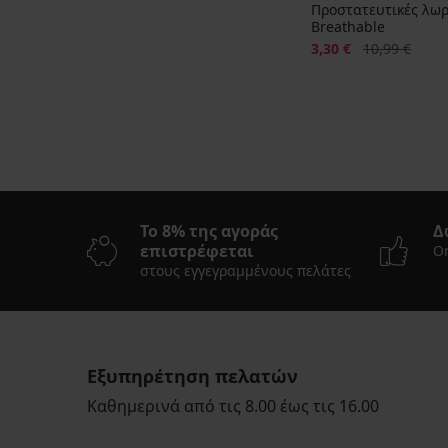
Προστατευτικές λω
Breathable
Έκπτωση
Αρχική τιμή
3,30 €
10,99 €
Το 8% της αγοράς
Δ
επιστρέφεται
On
στους εγγεγραμμένους πελάτες
Εξυπηρέτηση πελατών
Καθημερινά από τις 8.00 έως τις 16.00