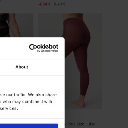
Έκπτωση
Αρχική τιμή
4,54 €
6,49 €
About
se our traffic. We also share
ers who may combine it with
-30%
 services.
ze Margaret 20
Καλσόν κολάν Plus Size Luiza