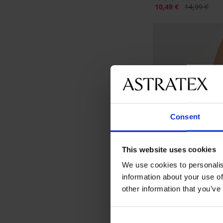
Έκπτωση
Αρχική τιμή
10,49 €
14,99 €
Consent
This website uses cookies
We use cookies to personalis
information about your use of
-30%
other information that you’ve
2 PACK νάιλον καλτ