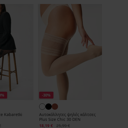
0%
-30%
ze Kabaretki
Αυτοκόλλητες ψηλές κάλτσες
Plus Size Chic 30 DEN
τιμή
Έκπτωση
Αρχική τιμή
€
18,19 €
25,99 €