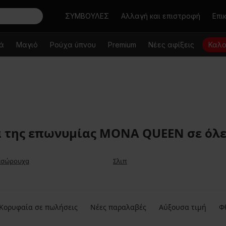
Αναζήτηση
ΣΥΜΒΟΥΛΕΣ
Αλλαγή και επιστροφή
Επι
κά
Μαγιό
Ρούχα ύπνου
Premium
Νέες αφίξεις
Καλο
 της επωνυμίας MONA QUEEN σε όλες
 εσώρουχα
Σλιπ
Κορυφαία σε πωλήσεις
Νέες παραλαβές
Αύξουσα τιμή
Φ