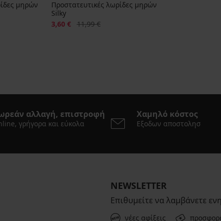
ρίδες μηρών
Προστατευτικές λωρίδες μηρών
Silky
Έκπτωση
Αρχική τιμή
3,60 €
11,99 €
ωρεάν αλλαγή, επιστροφή
Χαμηλό κόστος
line, γρήγορα και εύκολα
Εξοδων αποστολησ
NEWSLETTER
Επιθυμείτε να λαμβάνετε εν
νέες αφίξεις
προσφορ