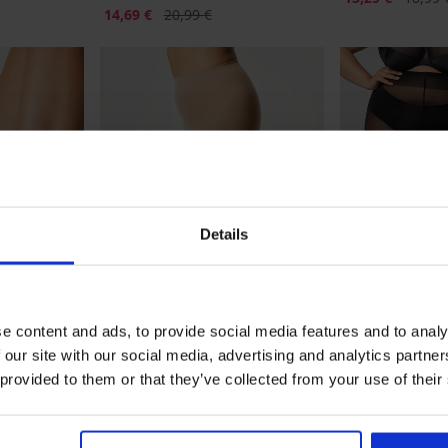
Έκπτωση
Αρχική τιμή
14,69 €
20,99 €
Details
e content and ads, to provide social media features and to analy
 our site with our social media, advertising and analytics partn
-40%
-30%
 provided to them or that they’ve collected from your use of their
5
σάκια Plus
Καλσόν Plus Si
Καλσόν Plus Size Victoria 30