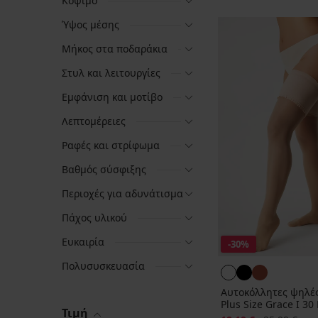
Κόψιμο
Ύψος μέσης
Μήκος στα ποδαράκια
Στυλ και λειτουργίες
Εμφάνιση και μοτίβο
Λεπτομέρειες
Ραφές και στρίφωμα
Βαθμός σύσφιξης
Περιοχές για αδυνάτισμα
Πάχος υλικού
Ευκαιρία
-30%
Πολυσυσκευασία
Αυτοκόλλητες ψηλέ
Plus Size Grace I 30 
Τιμή