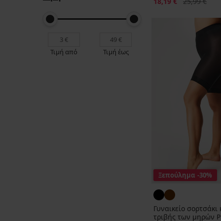
Έκπτωση
Αρχική τιμή
18,19 €
25,99 €
Τιμή από
Τιμή έως
Ξεπούλημα
-30%
Γυναικείο σορτσάκι 
τριβής των μηρών Pl