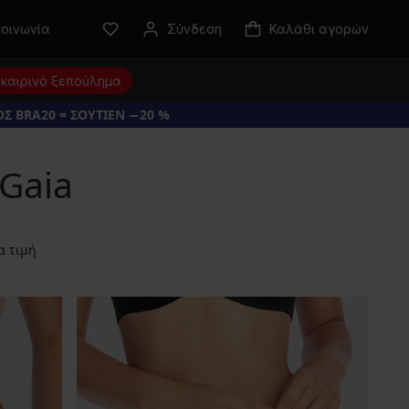
κοινωνία
Σύνδεση
Καλάθι αγορών
καιρινό ξεπούλημα
Σ BRA20 = ΣΟΥΤΙΕΝ −20 %
 Gaia
α τιμή