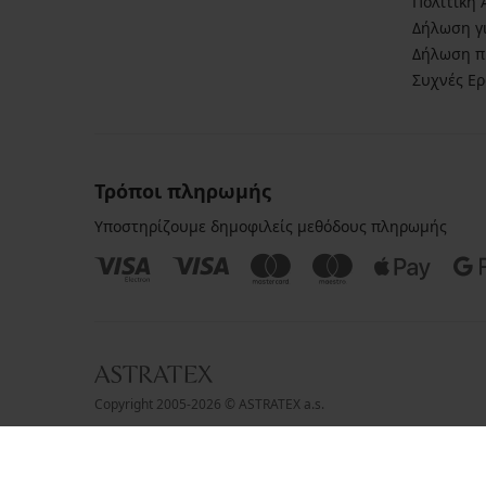
Πολιτική
Δήλωση γι
Δήλωση π
Συχνές Ε
Τρόποι πληρωμής
Υποστηρίζουμε δημοφιλείς μεθόδους πληρωμής
Copyright 2005-2026 © ASTRATEX a.s.