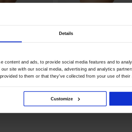
Ξεπούλημα
-40%
ika new
Κλασικό σλιπ Veronika new
Details
Έκπτωση
Αρχική τιμή
19,19 €
31,99 €
e content and ads, to provide social media features and to analy
 our site with our social media, advertising and analytics partn
 provided to them or that they’ve collected from your use of their
Πιο συχνά επιλεγμένα χρώματα
orina
Cotonella
μαύρο
μπεζ
λευκό
ροζ
Customize