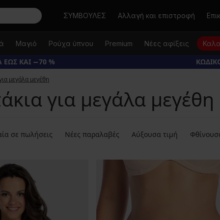
Αναζήτηση
ΣΥΜΒΟΥΛΕΣ
Αλλαγή και επιστροφή
Επι
κά
Μαγιό
Ρούχα ύπνου
Premium
Νέες αφίξεις
Καλο
 ΕΩΣ ΚΑΙ −70 %
ΚΩΔΙΚΟ
για μεγάλα μεγέθη
άκια για μεγάλα μεγέθη
ία σε πωλήσεις
Νέες παραλαβές
Αύξουσα τιμή
Φθίνουσ