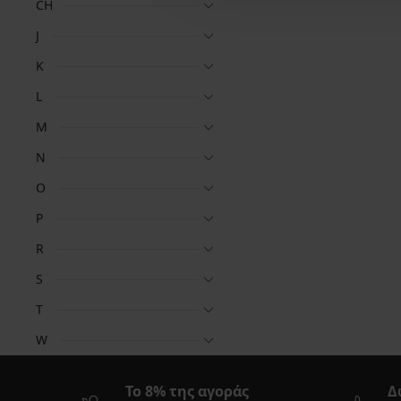
CH
J
K
L
M
N
O
P
R
S
T
W
Το 8% της αγοράς
Δ