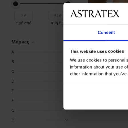
Ξεπούλημα
-40%
Τιμή από
Τιμή έως
Κλασικό σλιπ Veron
Consent
Έκπτωση
Αρχική τιμή
19,19 €
31,99 €
Μάρκες
This website uses cookies
A
We use cookies to personalis
B
information about your use of
C
other information that you’ve
D
Αγαπημένες μάρκες
Astratex
Jadea
D
E
F
G
H