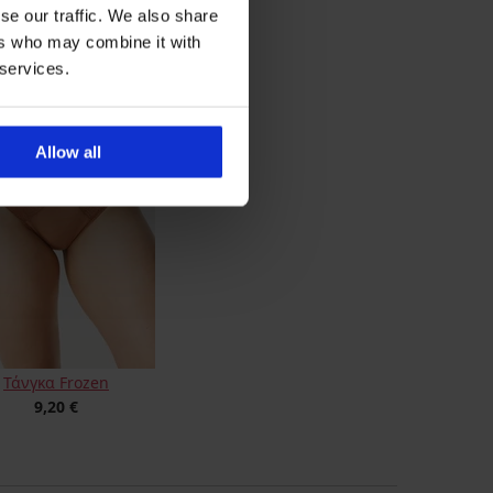
κ Triumph Body Make-
se our traffic. We also share
Up Illusion
ers who may combine it with
9,20 €
 services.
Allow all
Τάνγκα Frozen
9,20 €