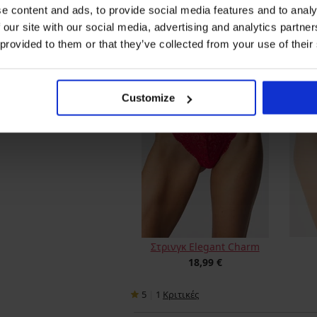
2PACK Τάνγκα PINK STORM
Στρινγ
e content and ads, to provide social media features and to analy
Soft Studio με ψηλή μέση
 our site with our social media, advertising and analytics partn
14,69 €
 provided to them or that they’ve collected from your use of their
Customize
Στρινγκ Elegant Charm
18,99 €
5
|
1
Κριτικές