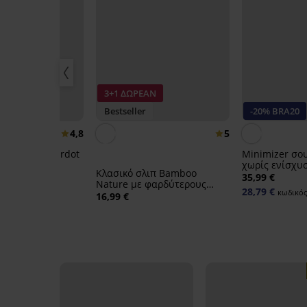
3+1 ΔΩΡΕΑΝ
Bestseller
-20% BRA20
4,8
5
sh Perfect Bardot
Minimizer σου
ο
χωρίς ενίσχυ
Κλασικό σλιπ Bamboo
35,99 €
Nature με φαρδύτερους
28,79 €
κωδικός
γοφούς
16,99 €