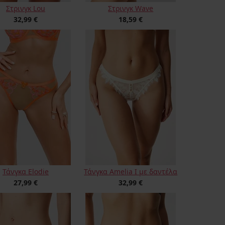
Στρινγκ Lou
Στρινγκ Wave
32,99 €
18,59 €
Τάνγκα Elodie
Τάνγκα Amelia I με δαντέλα
27,99 €
32,99 €