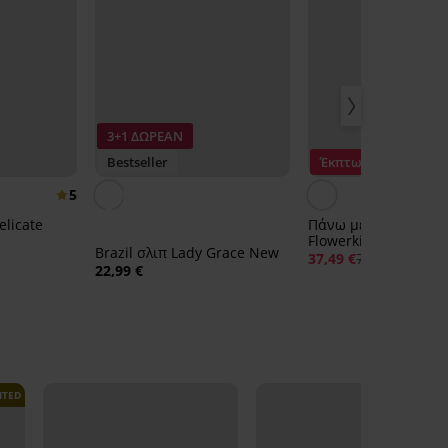
3+1 ΔΩΡΕΑΝ
Bestseller
Έκπτωση -50%
5
elicate
Πάνω μέρος μαγιό S
Flowerkiss που στεγ
Brazil σλιπ Lady Grace New
γρήγορα
37,49 €
74,99 €
22,99 €
ITED