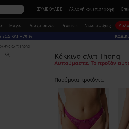
Αναζήτηση
ΣΥΜΒΟΥΛΕΣ
Αλλαγή και επιστροφή
Επι
κά
Μαγιό
Ρούχα ύπνου
Premium
Νέες αφίξεις
Καλο
 ΕΩΣ ΚΑΙ −70 %
ΚΩΔΙΚΟ
όκκινο σλιπ Thong
Κόκκινο σλιπ Thong
Λυπούμαστε. Το προϊόν αυτό
Παρόμοια προϊόντα