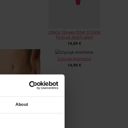
2PACK Τάνγκα PINK STORM
Fizzy με ψηλή μέση
14,69 €
Στρινγκ Anemone
14,99 €
About