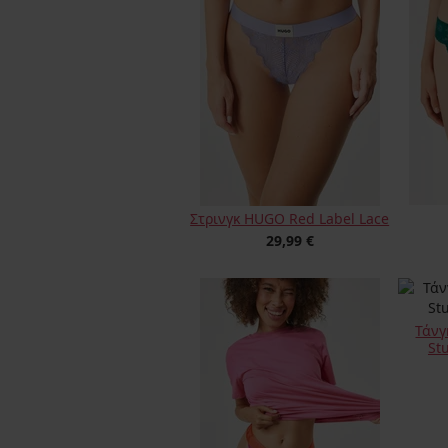
Στρινγκ HUGO Red Label Lace
29,99 €
Τάνγ
St