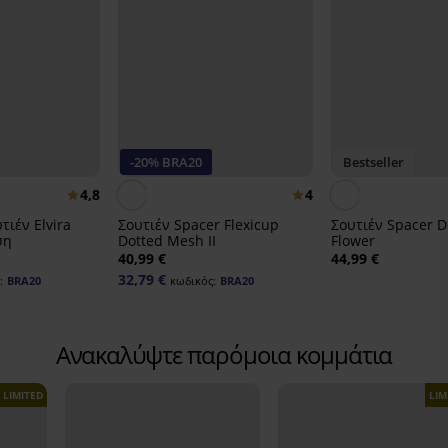
-20% BRA20
Bestseller
4,8
4
τιέν Elvira
Σουτιέν Spacer Flexicup
Σουτιέν Spacer D
ση
Dotted Mesh II
Flower
40,99 €
44,99 €
32,79 €
:
BRA20
κωδικός:
BRA20
Ανακαλύψτε παρόμοια κομμάτια
LIMITED
LIM