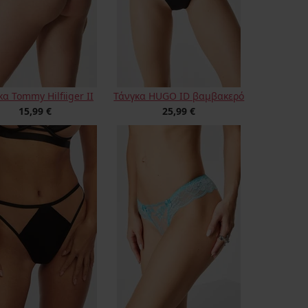
α Tommy Hilfiiger II
Τάνγκα HUGO ID βαμβακερό
15,99 €
25,99 €