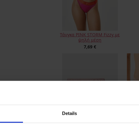
Τάνγκα PINK STORM Fizzy με
ψηλή μέση
7,69 €
Details