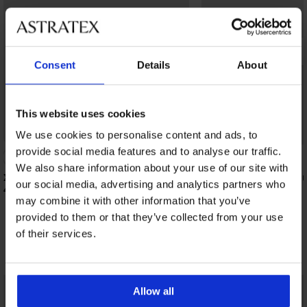
Consent
Details
About
This website uses cookies
Bestseller
Έκπτωση -50%
We use cookies to personalise content and ads, to
provide social media features and to analyse our traffic.
4,8
We also share information about your use of our site with
Σουτιέν DIVA by IVA χωρίς ενίσχυση
Σουτιέν Soft Lace II ε
our social media, advertising and analytics partners who
μπανέλες
44,99 €
18,50 €
36,99 €
may combine it with other information that you’ve
provided to them or that they’ve collected from your use
of their services.
Ανακαλύψτε παρόμοια κομμάτια
Allow all