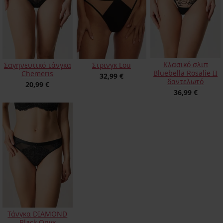
Κλασικό σλιπ
Σαγηνευτικό τάνγκα
Στρινγκ Lou
Bluebella Rosalie II
Chemeris
32,99 €
δαντελωτό
20,99 €
36,99 €
Τάνγκα DIAMOND
Black Onyx