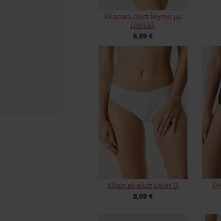
Κλασικό σλιπ Myron με
μοντάλ
6,89 €
Σλ
Κλασικό σλιπ Laser II
8,09 €