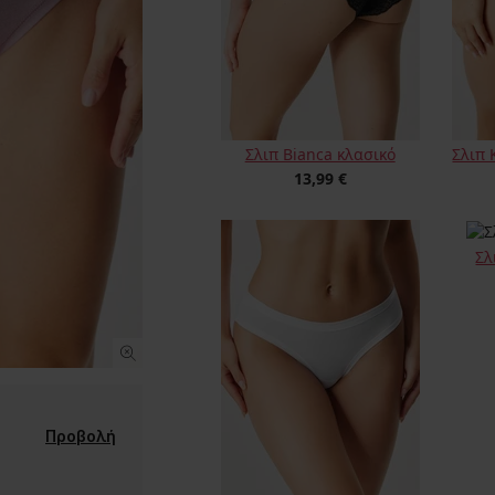
Σλιπ Bianca κλασικό
Σλιπ 
13,99 €
Σλ
Προβολή