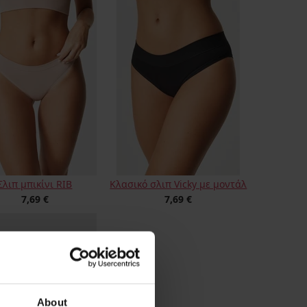
Σλιπ μπικίνι RIB
Κλασικό σλιπ Vicky με μοντάλ
7,69 €
7,69 €
About