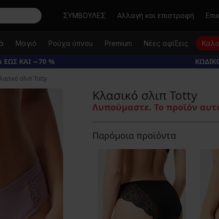
Αναζήτηση
ΣΥΜΒΟΥΛΕΣ
Αλλαγή και επιστροφή
Επι
κά
Μαγιό
Ρούχα ύπνου
Premium
Νέες αφίξεις
Καλο
 ΕΩΣ ΚΑΙ −70 %
ΚΩΔΙΚΟ
λασικό σλιπ Totty
Κλασικό σλιπ Totty
Λυπούμαστε. Το προϊόν αυτό
Παρόμοια προϊόντα