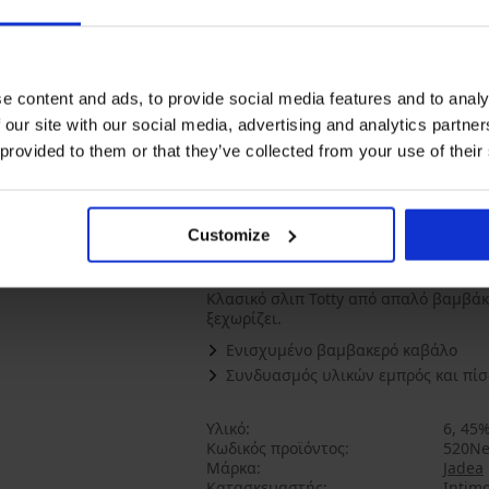
e content and ads, to provide social media features and to analy
 our site with our social media, advertising and analytics partn
 provided to them or that they’ve collected from your use of their
Σλιπ Chic κλασικό I
Συσ
κλ
11,19 €
Customize
ΠΕΡΙΓΡΑΦΗ
Κλασικό σλιπ Totty από απαλό βαμβάκ
ξεχωρίζει.
Ενισχυμένο βαμβακερό καβάλο
Συνδυασμός υλικών εμπρός και πί
Υλικό
6, 45%
Κωδικός προϊόντος
520Ne
Μάρκα
Jadea
Κατασκευαστής
Intimo