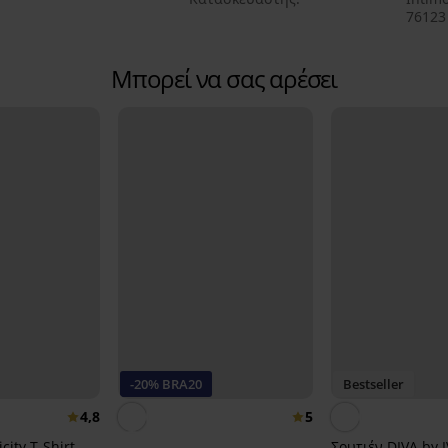
76123 
Μπορεί να σας αρέσει
-20% BRA20
Bestseller
4,8
5
city T-Shirt
Σουτιέν DIVA by 