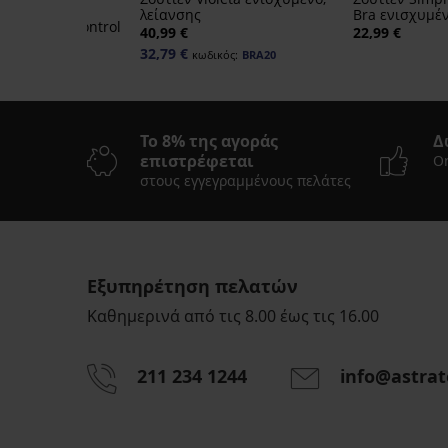
λείανσης
Bra ενισχυμέ
ia 4D Soft Control
40,99 €
22,99 €
ισχυμένο
32,79 €
κωδικός:
BRA20
ικός:
BRA20
Το 8% της αγοράς
Δ
επιστρέφεται
On
στους εγγεγραμμένους πελάτες
Εξυπηρέτηση πελατών
Καθημερινά από τις 8.00 έως τις 16.00
211 234 1244
info@astrat
Γυναικείο
κορμάκι
Belen
βαμβακερό