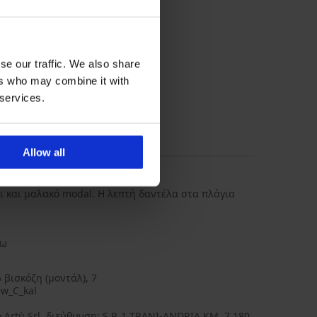
se our traffic. We also share
ers who may combine it with
 services.
κευασία 2 τεμαχίων
ασικό σλιπ Michela
14,99 €
Allow all
ι και μαλακό modal. Η λεπτή δαντέλα στα πλάγια
σω
 βισκόζη (μοντάλ), 7
w_C_kal
 Artù Srl, διεύθυνση: S.P. 1 TRANI-ANDRIA KM. 7,180,