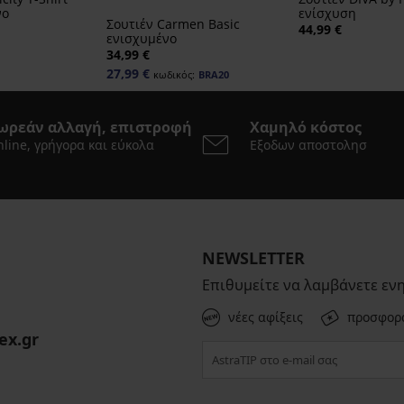
νο
ενίσχυση
Σουτιέν Carmen Basic
44,99 €
ενισχυμένο
34,99 €
27,99 €
κωδικός:
BRA20
ωρεάν αλλαγή, επιστροφή
Χαμηλό κόστος
line, γρήγορα και εύκολα
Εξοδων αποστολησ
NEWSLETTER
Επιθυμείτε να λαμβάνετε εν
νέες αφίξεις
προσφορ
ex.gr