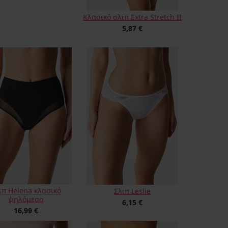
Κλασικό σλιπ Extra Stretch II
5,87 €
ιπ Helena κλασικό
Σλιπ Leslie
ψηλόμεσο
6,15 €
16,99 €