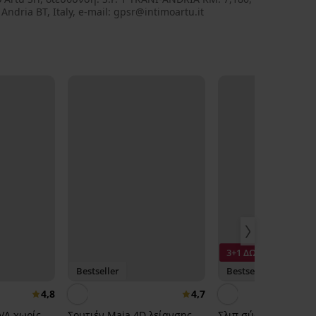
Andria BT, Italy, e-mail: gpsr@intimoartu.it
3+1 ΔΩΡΕΑΝ
Bestseller
Bestseller
4,8
4,7
IVA χωρίς
Σουτιέν Maia 4D λείανσης
Σλιπ σύσφιξης Simpl