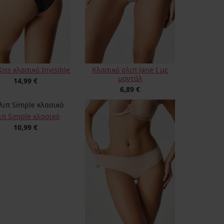
Kiss κλασικό Invisible
Κλασικό σλιπ Jane Ι με
μοντάλ
14,99 €
6,89 €
ιπ Simple κλασικό
10,99 €