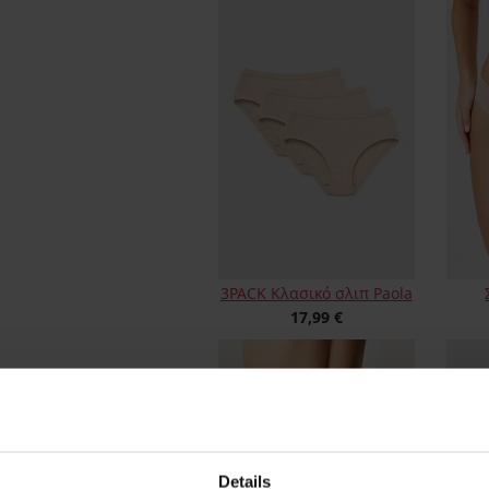
3PACK Κλασικό σλιπ Paola
17,99 €
Details