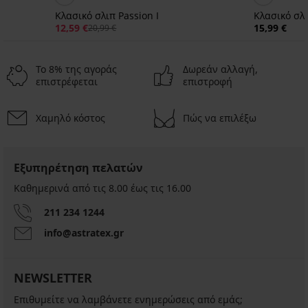
Κλασικό σλιπ Passion Ι
Κλασικό σλ
12,59 €
15,99 €
20,99 €
Το 8% της αγοράς
Δωρεάν αλλαγή,
επιστρέφεται
επιστροφή
Χαμηλό κόστος
Πώς να επιλέξω
3+1 ΔΩΡΕΑΝ
3+1 ΔΩΡΕΑΝ
-20%
-20%
5
4,2
5
Εξυπηρέτηση πελατών
Καθημερινά από τις 8.00 έως τις 16.00
Σλιπ
Leslie
Συσκευασία
Κλασικό
211 234 1244
2
σλιπ
6,15
Σλιπ
τεμαχίων
Vicky
€
Chic
info@astratex.gr
κλασικό
με
κλασικό
7,69
σλιπ
μοντάλ
I
€
Michela
7,69
11,19
NEWSLETTER
14,99
€
€
€
προσφορά
Επιθυμείτε να λαμβάνετε ενημερώσεις από εμάς;
13,99
προσφορά