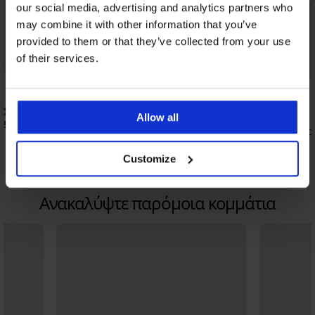
our social media, advertising and analytics partners who
may combine it with other information that you’ve
provided to them or that they’ve collected from your use
of their services.
Bestseller
Bestseller
4,8
Σουτιέν Push Perfect Bardot ενισχυμένο
Allow all
57,99 €
Σουτιέν Spacer 3D La
53,99 €
Customize
Ανακαλύψτε παρόμοια κομμάτια