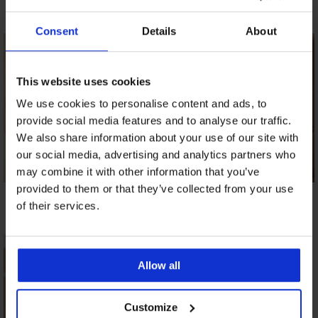
Nia Smaragd II
Roselux
Sangria Ι
21,69 €
26,99 €
7,50 €
Consent
Details
About
This website uses cookies
We use cookies to personalise content and ads, to
provide social media features and to analyse our traffic.
We also share information about your use of our site with
our social media, advertising and analytics partners who
may combine it with other information that you’ve
provided to them or that they’ve collected from your use
Κάτω μέρος μαγιό
Κάτω μέρος μαγιό
Κάτω μέρος μαγιό
Auralux
Paradise Fleur
Lili
of their services.
26,99 €
23,99 €
27,99 €
Allow all
Customize