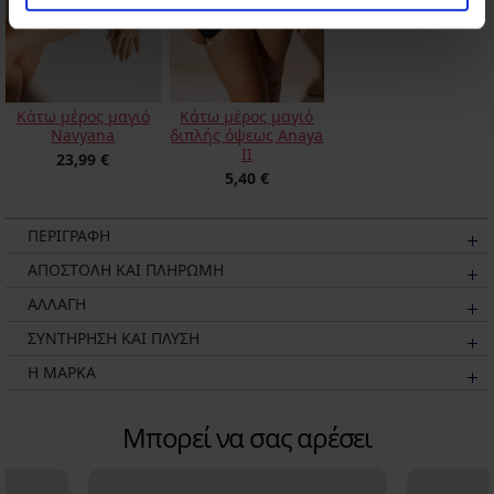
Κάτω μέρος μαγιό
Κάτω μέρος μαγιό
Navyana
διπλής όψεως Anaya
II
23,99 €
5,40 €
ΠΕΡΙΓΡΑΦΗ
ΑΠΟΣΤΟΛΗ ΚΑΙ ΠΛΗΡΩΜΗ
ΑΛΛΑΓΗ
ΣΥΝΤΗΡΗΣΗ ΚΑΙ ΠΛΥΣΗ
Η ΜΆΡΚΑ
Μπορεί να σας αρέσει