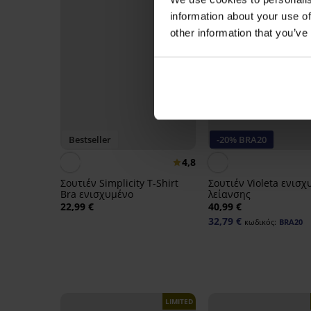
information about your use of
other information that you’ve
Bestseller
-20% BRA20
4,8
Σουτιέν Simplicity T-Shirt
Σουτιέν Violeta ενισχ
Bra ενισχυμένο
λείανσης
22,99 €
40,99 €
32,79 €
κωδικός:
BRA20
LIMITED