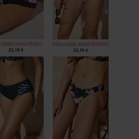
 μέρος μαγιό Milos I
Κάτω μέρος μαγιό Antalya I
22,19 €
32,79 €