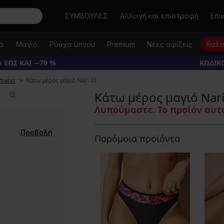
Αναζήτηση
ΣΥΜΒΟΥΛΕΣ
Αλλαγή και επιστροφή
Επι
κά
Μαγιό
Ρούχα ύπνου
Premium
Νέες αφίξεις
Καλο
 ΕΩΣ ΚΑΙ −70 %
ΚΩΔΙΚΟ
πικίνι
Κάτω μέρος μαγιό Nari ΙΙΙ
Κάτω μέρος μαγιό Nari 
Λυπούμαστε. Το προϊόν αυτό
Προβολή
Παρόμοια προϊόντα