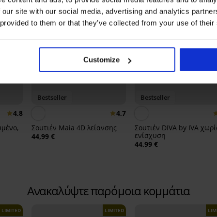
 our site with our social media, advertising and analytics partn
 provided to them or that they’ve collected from your use of their
Customize
Bestseller
Bestseller
4,8
4,7
υμένο,
Σουτιέν Maia 4D λείανσης
Σουτιέν DIVA by IVA χωρί
ενίσχυση
44,99 €
44,99 €
Ανακαλύψτε παρόμοια κομμάτια
LIMITED
LIMITED
LIM