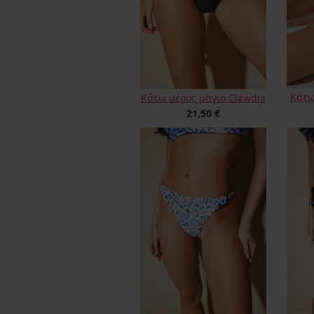
Κάτω
Κάτω μέρος μαγιό Clawdia
21,50 €