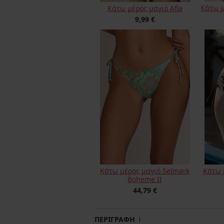
Κάτω μ
Κάτω μέρος μαγιό Afia
9,99 €
Κάτω μέρος μαγιό Selmark
Κάτω 
Boheme IΙ
44,79 €
ΠΕΡΙΓΡΑΦΗ