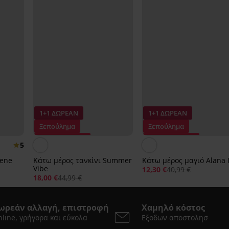
1+1 ΔΩΡΕΑΝ
1+1 ΔΩΡΕΑΝ
Ξεπούλημα
Ξεπούλημα
Έκπτωση -60%
Έκπτωση -70%
5
lene
Κάτω μέρος τανκίνι Summer
Κάτω μέρος μαγιό Alana 
Vibe
12,30 €
40,99 €
18,00 €
44,99 €
ωρεάν αλλαγή, επιστροφή
Χαμηλό κόστος
line, γρήγορα και εύκολα
Εξοδων αποστολησ