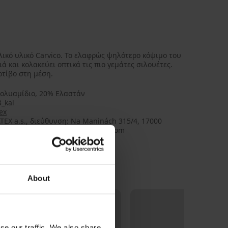
αλικό υλικό Carvico. Το ελαφρώς ψηλότερο κόψιμο του
ά και κολακεύει οπτικά τις πιο γεμάτες σιλουέτες.
οτίβο στη μέση.
ολυαμίδιο, 20% Ελαστάν
_kal
ex
TEX a.s., διεύθυνση: Na Maninách 315/4, 17000
 Czechia, e-mail: gpsr@astratex.com
About
se our traffic. We also share