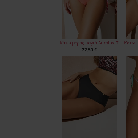
Κάτω μέρος μαγιό Auralux II
Κάτω μ
22,50 €