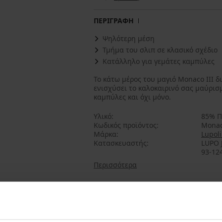
ΠΕΡΙΓΡΑΦΗ
Ψηλότερη μέση
Τμήμα του σλιπ σε κλασικό σχέδιο
Κατάλληλο για γεμάτες καμπύλες
Το κάτω μέρος του μαγιό Monaco III 
ενισχύσει το καλοκαιρινό σας μαύρισμ
καμπύλες και όχι μόνο.
Υλικό
85% Π
Κωδικός προϊόντος
Monac
Μάρκα
Lupol
Κατασκευαστής
LUPO J
93-124
Περισσότερα
Μπορεί να σας αρέσει