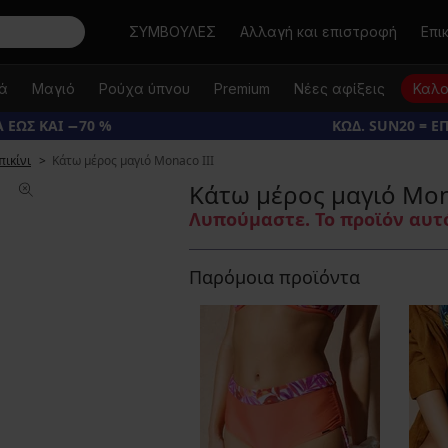
Αναζήτηση
ΣΥΜΒΟΥΛΕΣ
Αλλαγή και επιστροφή
Επι
κά
Μαγιό
Ρούχα ύπνου
Premium
Νέες αφίξεις
Καλο
 ΕΩΣ ΚΑΙ −70 %
ΚΩΔ. SUN20 = Ε
πικίνι
Κάτω μέρος μαγιό Monaco III
Κάτω μέρος μαγιό Mon
Λυπούμαστε. Το προϊόν αυτό
Παρόμοια προϊόντα