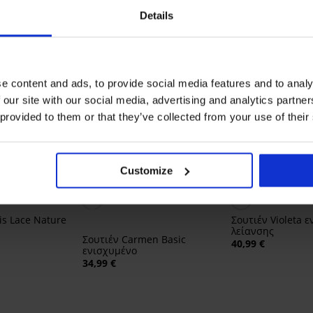
Details
e content and ads, to provide social media features and to analy
 our site with our social media, advertising and analytics partn
 provided to them or that they’ve collected from your use of their
Customize
5
5
is Lace Nature
Σουτιέν Violeta 
λείανσης
Σουτιέν Carmen Basic
40,99 €
ενισχυμένο
34,99 €