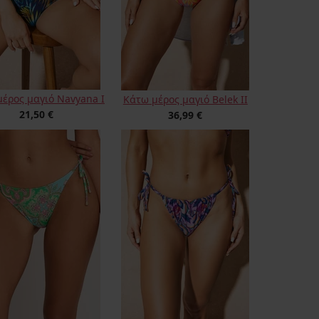
έρος μαγιό Navyana I
Κάτω μέρος μαγιό Belek II
21,50 €
36,99 €