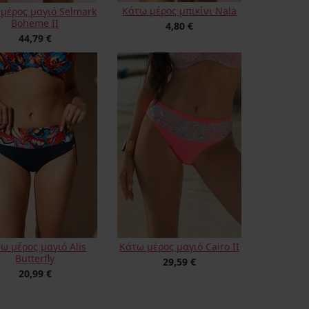
Κάτω μέρος μπικίνι Nala
μέρος μαγιό Selmark
Boheme IΙ
4,80 €
44,79 €
ω μέρος μαγιό Alis
Κάτω μέρος μαγιό Cairo II
Butterfly
29,59 €
20,99 €