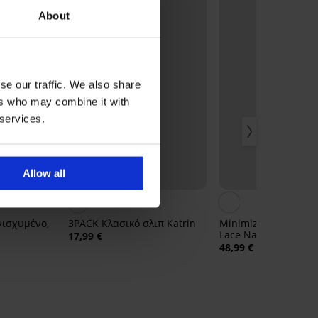
About
se our traffic. We also share
ers who may combine it with
 services.
Allow all
3+1 ΔΩΡΕΑΝ
4,8
ενισχυμένο,
3PACK Κλασικό σλιπ Katrin
Minimizer σουτιέν Si
Lace Nature χωρίς 
17,99 €
48,99 €