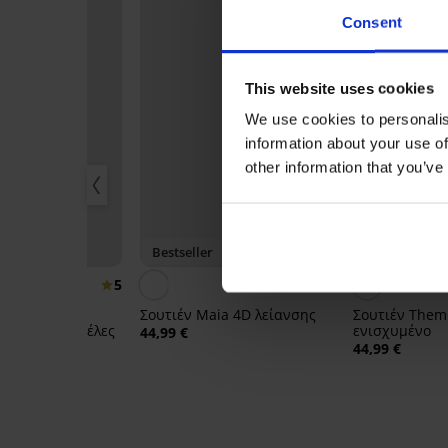
Consent
This website uses cookies
We use cookies to personalis
information about your use of
other information that you’ve
-50%
Bestseller
5
4,7
t Lace II
Σουτιέν Maia 4D λείανσης
Σουτιέν Them
ο χωρίς μπανέλες
ενισχυμένο
44,99 €
99 €
44,99 €