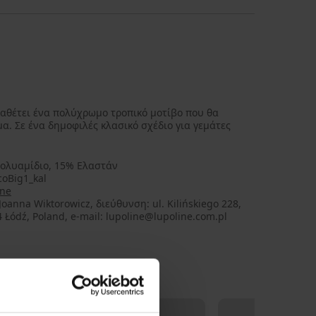
διαθέτει ένα πολύχρωμο τροπικό μοτίβο που θα
α. Σε ένα δημοφιλές κλασικό σχέδιο για γεμάτες
ολυαμίδιο, 15% Ελαστάν
oBig1_kal
ine
oanna Wiktorowicz, διεύθυνση: ul. Kilińskiego 228,
 Łódź, Poland, e-mail: lupoline@lupoline.com.pl