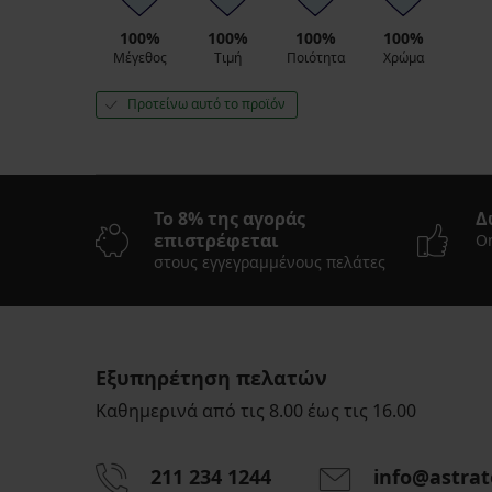
100%
100%
100%
100%
Μέγεθος
Τιμή
Ποιότητα
Χρώμα
Προτείνω αυτό το προϊόν
Το 8% της αγοράς
Δ
επιστρέφεται
On
στους εγγεγραμμένους πελάτες
Εξυπηρέτηση πελατών
Καθημερινά από τις 8.00 έως τις 16.00
211 234 1244
info@astrat