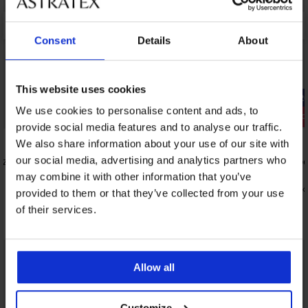
Consent
Details
About
This website uses cookies
-20% SUN2
-20% SUN20
We use cookies to personalise content and ads, to
Ξεπούλημα
Έκπτωση -20%
provide social media features and to analyse our traffic.
Έκπτωση -
5
0,5
We also share information about your use of our site with
our social media, advertising and analytics partners who
Ezer
Πάνω μέρος μαγιό Black Luxe
Κάτω μέρος 
68,99 €
19,99 €
may combine it with other information that you’ve
44,15 €
4,80 €
κωδικός:
SUN20
κωδικό
provided to them or that they’ve collected from your use
of their services.
Ανακαλύψτε παρόμοια κομμάτια
LIMITED
LIMITED
Allow all
Customize