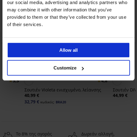
our social media, advertising and analytics partners who
may combine it with other information that you’ve
provided to them or that they’ve collected from your use
of their services.
Allow all
Customize
-20% BRA20
Bestseller
3,3
4,8
Σουτιέν Violeta ενισχυμένο, λείανσης
Σουτιέν DIV
40,99 €
44,99 €
32,79 €
κωδικός:
BRA20
Το 8% της αγοράς
Δωρεάν αλλαγή,