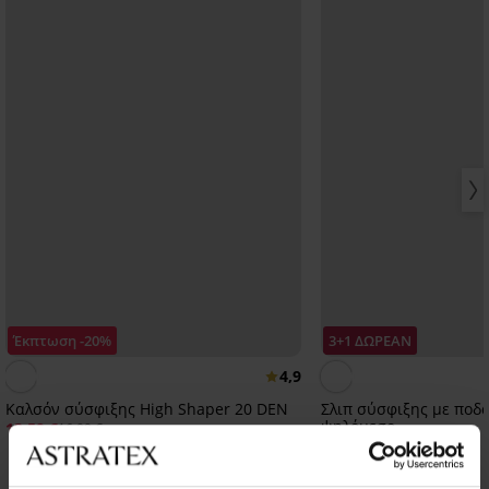
Έκπτωση -20%
3+1 ΔΩΡΕΑΝ
4,9
Καλσόν σύσφιξης High Shaper 20 DEN
Σλιπ σύσφιξης με ποδ
ψηλόμεσο
13,59 €
16,99 €
28,99 €