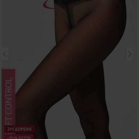
2+1 ΔΩΡΕΑΝ
-20 % GET20