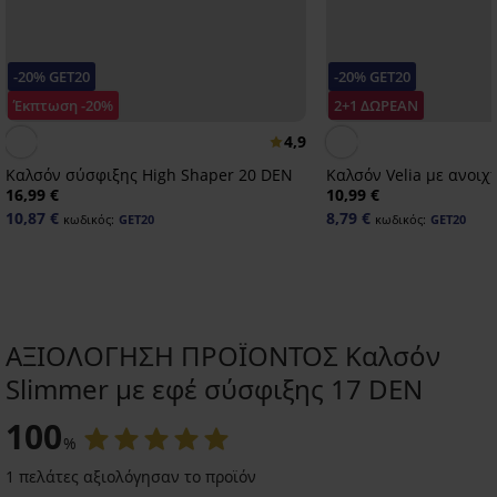
-20% GET20
-20% GET20
Έκπτωση -20%
2+1 ΔΩΡΕΑΝ
4,9
Καλσόν σύσφιξης High Shaper 20 DEN
Καλσόν Velia με ανοιχ
16,99 €
10,99 €
10,87 €
8,79 €
κωδικός:
GET20
κωδικός:
GET20
ΑΞΙΟΛΟΓΗΣΗ ΠΡΟΪΟΝΤΟΣ Καλσόν
Slimmer με εφέ σύσφιξης 17 DEN
2+1 ΔΩΡΕΑΝ
2+1 ΔΩΡΕΑΝ
-50%
-50%
-30%
-20%
-20 % GET20
-20 % GET20
-20 % GET20
-20 % GET20
-20 % GET20
-20 % GET20
100
%
4,9
1 πελάτες αξιολόγησαν το προϊόν
Καλσόν