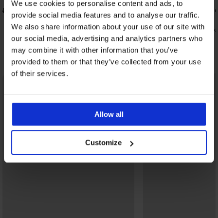
We use cookies to personalise content and ads, to
EN
Καλσόν σύσφιξης Basic Push-Up 20
Καλσόν σύσ
provide social media features and to analyse our traffic.
DEN
11,99 €
11,99 €
We also share information about your use of our site with
6,71 €
κωδικό
6,71 €
κωδικός:
GET20
our social media, advertising and analytics partners who
may combine it with other information that you’ve
Ανακαλύψτε παρόμοια κομμάτια
provided to them or that they’ve collected from your use
of their services.
Allow all
Customize