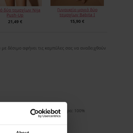
Γυναικείο μαγιό δύο
ό δύο τεμαχίων Nija
τεμαχίων Babita I
Push-Up
15,90 €
21,49 €
e με δέσιμο αφήνει τις καμπύλες σας να αναδειχθούν
ό υλικό: 82% πολυεστέρας, 7, Φόδρα: 100%
στέρας
9_sada
0676315797
möller
About