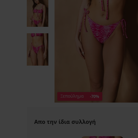
Ξεπούλημα
-70%
Απο την ίδια συλλογή