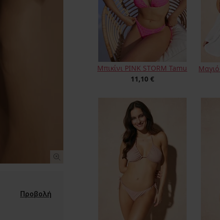
Μπικίνι PINK STORM Tamu
Μαγιό
11,10 €
Προβολή