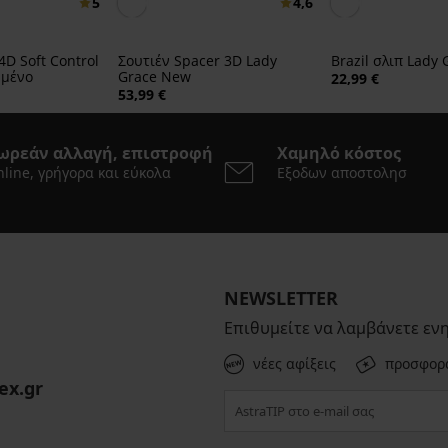
5
4,6
4D Soft Control
Σουτιέν Spacer 3D Lady
Brazil σλιπ Lady
υμένο
Grace New
22,99 €
53,99 €
ωρεάν αλλαγή, επιστροφή
Χαμηλό κόστος
line, γρήγορα και εύκολα
Εξοδων αποστολησ
NEWSLETTER
Επιθυμείτε να λαμβάνετε εν
νέες αφίξεις
προσφορ
ex.gr