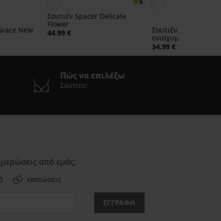
5
Σουτιέν Spacer Delicate
Flower
 Grace New
Σουτιέν Carmen Bas
44,99 €
ενισχυμένο
34,99 €
Πώς να επιλέξω
Σουτιεν;
ημερώσεις από εμάς;
ά
εκπτώσεις
ΕΓΓΡΑΦΗ