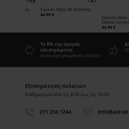
4,8
4,7
VA by IVA χωρίς
Σουτιέν Maia 4D λείανσης
44,99 €
Σουτιέν Maia 
Deluxe ενισχ
44,99 €
Το 8% της αγοράς
Δ
επιστρέφεται
On
στους εγγεγραμμένους πελάτες
Εξυπηρέτηση πελατών
Καθημερινά από τις 8.00 έως τις 16.00
211 234 1244
info@astrat