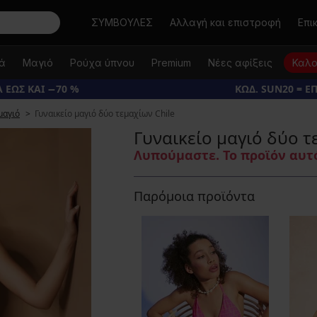
Αναζήτηση
ΣΥΜΒΟΥΛΕΣ
Αλλαγή και επιστροφή
Επι
κά
Μαγιό
Ρούχα ύπνου
Premium
Νέες αφίξεις
Καλο
 ΕΩΣ ΚΑΙ −70 %
ΚΩΔ. SUN20 = Ε
 μαγιό
Γυναικείο μαγιό δύο τεμαχίων Chile
Γυναικείο μαγιό δύο τ
Λυπούμαστε. Το προϊόν αυτό
Παρόμοια προϊόντα