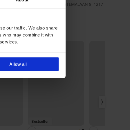
möller B.V., διεύθυνση: KOOS POSTEMALAAN 8, 1217
LVERSUM, Netherlands, e-mail:
Logistics@hunkemoller.com
se our traffic. We also share
ers who may combine it with
 services.
Allow all
Bestseller