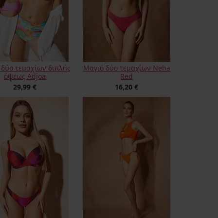
 δύο τεμαχίων διπλής
Μαγιό δύο τεμαχίων Neha
όψεως Adjoa
Red
29,99 €
16,20 €