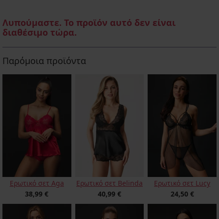
Λυπούμαστε. Το προϊόν αυτό δεν είναι
διαθέσιμο τώρα.
Παρόμοια προϊόντα
Ερωτικό σετ Aga
Ερωτικό σετ Belinda
Ερωτικό σετ Lucy
38,99 €
40,99 €
24,50 €