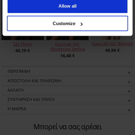
Allow all
Customize
Ερωτικό σετ Belinda
Σετ Floris
Ερωτικό σετ
Obsessive Stelisa
40,99 €
40,19 €
16,40 €
ΠΕΡΙΓΡΑΦΗ
ΑΠΟΣΤΟΛΗ ΚΑΙ ΠΛΗΡΩΜΗ
ΑΛΛΑΓΗ
ΣΥΝΤΗΡΗΣΗ ΚΑΙ ΠΛΥΣΗ
Η ΜΆΡΚΑ
Μπορεί να σας αρέσει