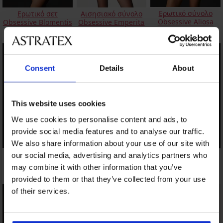
Ερωτικό σύνολο
Ερωτικό σετ
Αισησιακό σύνολο
Obsessive Aliosa
Obsessive Blomentis
Obsessive Emperita
22,50 €
33,59 €
46,99 €
Consent
Details
About
This website uses cookies
We use cookies to personalise content and ads, to
provide social media features and to analyse our traffic.
We also share information about your use of our site with
Ερωτικό σετ Aga
Τέλειο SET
Ερωτικό σετ
our social media, advertising and analytics partners who
Obsessive Shibu
Resilque
38,99 €
may combine it with other information that you’ve
37,09 €
28,50 €
provided to them or that they’ve collected from your use
of their services.