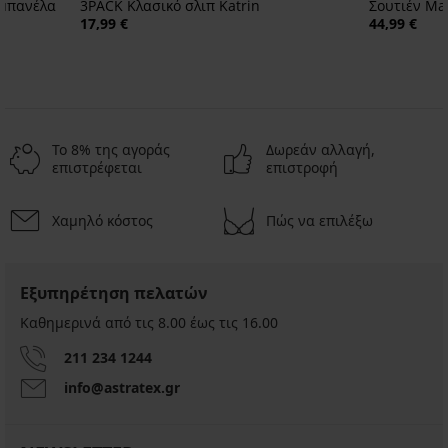
ς μπανέλα
3PACK Κλασικό σλιπ Katrin
Σουτιέν Ma
17,99 €
44,99 €
Το 8% της αγοράς
Δωρεάν αλλαγή,
επιστρέφεται
επιστροφή
Χαμηλό κόστος
Πώς να επιλέξω
Εξυπηρέτηση πελατών
Καθημερινά από τις 8.00 έως τις 16.00
211 234 1244
info@astratex.gr