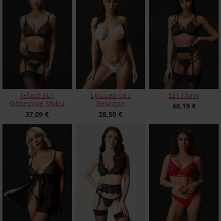
Τέλειο SET
Ερωτικό σετ
Σετ Floris
Obsessive Shibu
Resilque
40,19 €
37,09 €
28,50 €