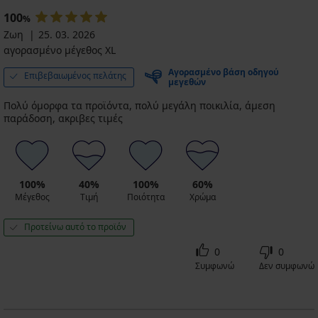
€
€
€
€
€
€
100
%
Ζωη
25. 03. 2026
αγορασμένο μέγεθος XL
Αγορασμένο βάση οδηγού
Επιβεβαιωμένος πελάτης
μεγεθών
Πολύ όμορφα τα προϊόντα, πολύ μεγάλη ποικιλία, άμεση
παράδοση, ακριβες τιμές
100%
40%
100%
60%
Μέγεθος
Τιμή
Ποιότητα
Χρώμα
Προτείνω αυτό το προϊόν
0
0
Συμφωνώ
Δεν συμφωνώ