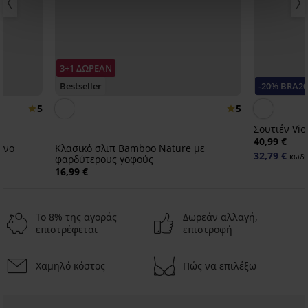
3+1 ΔΩΡΕΑΝ
Bestseller
-20% BRA20
5
5
Σουτιέν Vio
40,99 €
ένο
Κλασικό σλιπ Bamboo Nature με
32,79 €
κωδι
φαρδύτερους γοφούς
16,99 €
Το 8% της αγοράς
Δωρεάν αλλαγή,
επιστρέφεται
επιστροφή
Χαμηλό κόστος
Πώς να επιλέξω