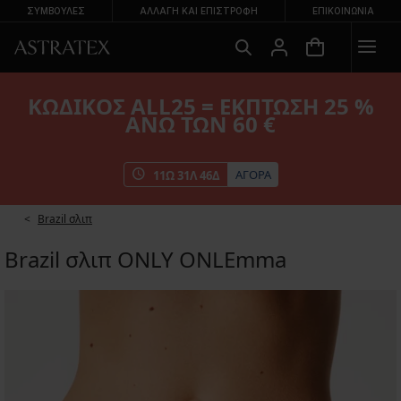
ΣΥΜΒΟΥΛΕΣ
ΑΛΛΑΓΉ ΚΑΙ ΕΠΙΣΤΡΟΦΉ
ΕΠΙΚΟΙΝΩΝΊΑ
ΚΩΔΙΚΟΣ ALL25 = ΕΚΠΤΩΣΗ 25 %
ΑΝΩ ΤΩΝ 60 €
ΑΓΟΡΑ
11
Ω
31
Λ
45
Δ
Brazil σλιπ
Brazil σλιπ ONLY ONLEmma