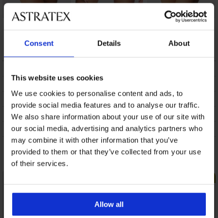
Brazil σλιπ Katia
Brazil σλιπ Lara
Brazil σλιπ DIVA by
IVA
18,19 €
27,99 €
17,99 €
Consent
Details
About
ΠΕΡΙΓΡΑΦΗ
This website uses cookies
ΑΠΟΣΤΟΛΗ ΚΑΙ ΠΛΗΡΩΜΗ
We use cookies to personalise content and ads, to
ΑΛΛΑΓΗ
provide social media features and to analyse our traffic.
ΣΥΝΤΗΡΗΣΗ ΚΑΙ ΠΛΥΣΗ
We also share information about your use of our site with
our social media, advertising and analytics partners who
Η ΜΆΡΚΑ
may combine it with other information that you’ve
provided to them or that they’ve collected from your use
Μπορεί να σας αρέσει
of their services.
LIMITED
Allow all