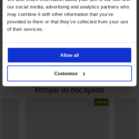
our social media, advertising and analytics partners who
Brazil σλιπ Hannah
may combine it with other information that you’ve
από δαντέλα Ι
provided to them or that they’ve collected from your use
6,89 €
of their services.
ΠΕΡΙΓΡΑΦΗ
ΑΠΟΣΤΟΛΗ ΚΑΙ ΠΛΗΡΩΜΗ
Allow all
ΑΛΛΑΓΗ
ΣΥΝΤΗΡΗΣΗ ΚΑΙ ΠΛΥΣΗ
Customize
Μπορεί να σας αρέσει
LIMITED