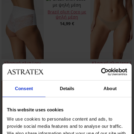
Brazil σλιπ Coco με
ψηλή μέση
14,99 €
Κλασικό σλιπ Lory
Κλασικό σλιπ Jane Ι
ψηλόμεσο
με μοντάλ
10,99 €
6,89 €
Consent
Details
About
This website uses cookies
We use cookies to personalise content and ads, to
provide social media features and to analyse our traffic.
We also share information about your use of our site with