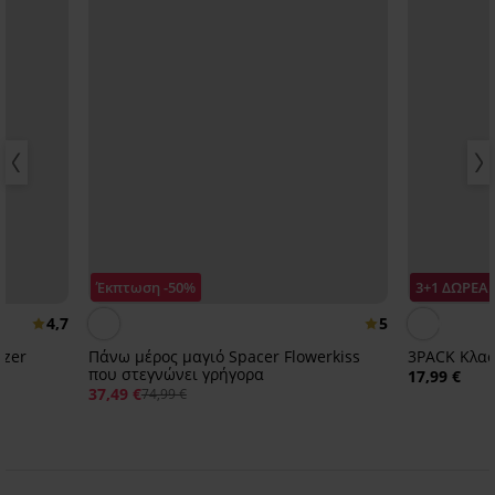
Έκπτωση -50%
3+1 ΔΩΡΕΑ
4,7
5
izer
Πάνω μέρος μαγιό Spacer Flowerkiss
3PACK Κλασ
που στεγνώνει γρήγορα
17,99 €
37,49 €
74,99 €