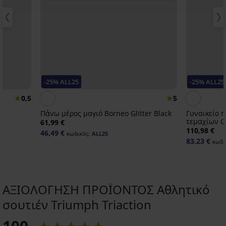
-25% ALL25
-25% ALL25
0,5
5
Πάνω μέρος μαγιό Borneo Glitter Black
Γυναικείο π
τεμαχίων Gli
61,99 €
110,98 €
46,49 €
κωδικός:
ALL25
83,23 €
κωδι
ΑΞΙΟΛΟΓΗΣΗ ΠΡΟΪΟΝΤΟΣ Αθλητικό
σουτιέν Triumph Triaction
Ξεπούλημα
-25 % ALL25
-30%
-50%
ΡΙΣΜΕΝΑ
ΕΡΙΟΡΙΣΜΕΝΑ