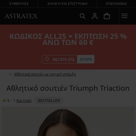
ΣΥΜΒΟΥΛΕΣ
ΑΛΛΑΓΉ ΚΑΙ ΕΠΙΣΤΡΟΦΉ
ΕΠΙΚΟΙΝΩΝΊΑ
ΚΩΔΙΚΟΣ ALL25 = ΕΚΠΤΩΣΗ 25 %
ΑΝΩ ΤΩΝ 60 €
ΑΓΟΡΑ
16
Ω
07
Λ
37
Δ
Αθλητικά σουτιέν με ισχυρή στήριξη
Αθλητικό σουτιέν Triumph Triaction
5
|
1
Κριτικές
BESTSELLER