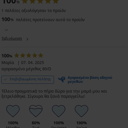
100
%
1 πελάτες αξιολόγησαν το προϊόν
Αθλητικό
100
σουτιέν
%
πελάτες προτείνουν αυτό το προϊόν
Αθλητικό
FILA
σουτιέν
Αθλητικό
Nola
Zari
σουτιέν
ενισχυμένο
16,09
ONLY
Ταξινόμηση
χωρίς
€
Play
μπανέλες
ONPSis
22,99
37,99
€
15,49
100
€
%
€
28,49
Μαρία
07. 04. 2025
30,99
€
αγορασμένο μέγεθος 80/D
€
κωδικός
ALL25
Αγορασμένο βάση οδηγού
Επιβεβαιωμένος πελάτης
μεγεθών
Τέλειο πραγματικά το πήρα δώρο για την μαμά μου και
ξετρελάθηκε. Σίγουρα θα ξανά παραγγείλω!
100%
80%
100%
100%
Μέγεθος
Τιμή
Ποιότητα
Χρώμα