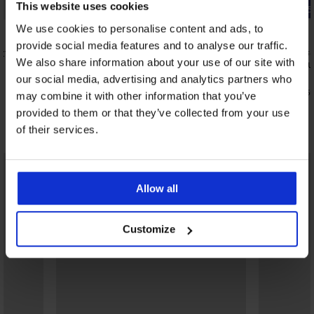
This website uses cookies
Bestseller
-25% ALL25
We use cookies to personalise content and ads, to
5
provide social media features and to analyse our traffic.
ction
Αθλητικό σ
We also share information about your use of our site with
Ultimate R
Αθλητικό σουτιέν Triumph Triaction
80,99 €
our social media, advertising and analytics partners who
Energy Lite
60,74 €
κωδι
may combine it with other information that you’ve
51,99 €
provided to them or that they’ve collected from your use
Ανακαλύψτε παρόμοια κομμάτια
of their services.
LIMITED
Allow all
Customize