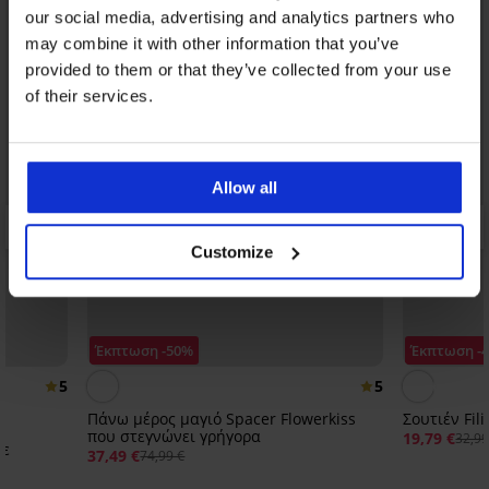
our social media, advertising and analytics partners who
may combine it with other information that you’ve
provided to them or that they’ve collected from your use
of their services.
Allow all
Customize
Έκπτωση -50%
Έκπτωση -
5
5
Πάνω μέρος μαγιό Spacer Flowerkiss
Σουτιέν Fil
που στεγνώνει γρήγορα
19,79 €
32,99
με
37,49 €
74,99 €